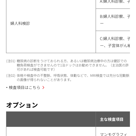
A:婦人科診察、子
B:婦人科診察、子
婦人科検診
ー
C:婦人科診察、子
ー、子宮体がん細胞
01
糖尿病の診断をうけておられる方、あるいは糖尿病治療中の方は健診での
糖負荷検査ができませんので1泊ドックはお勧めできません。（主治医の許
可があれば検査可能です）
02
体格や検査中の不整脈、呼吸状態、体動などで、MRI検査では充分な冠動脈
の画像が得られないことがあります。
検査項目はこちら
オプション
主な検査項目
マンモグラフィ（一