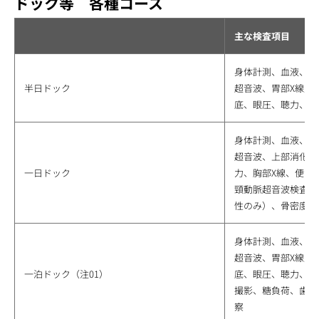
ドック等 各種コース
主な検査項目
身体計測、血液、尿
半日ドック
超音波、胃部X線又
底、眼圧、聴力、胸
身体計測、血液、尿
超音波、上部消化管
一日ドック
力、胸部X線、便潜
頸動脈超音波検査健
性のみ）、骨密度（
身体計測、血液、尿
超音波、胃部X線又
一泊ドック（注01）
底、眼圧、聴力、胸
撮影、糖負荷、歯科
察