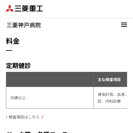
メ
イ
ン
コ
ン
テ
料金
ン
ツ
に
定期健診
移
動
主な検査項目
身体計測、血液、心
35歳以上
診、内科診察
検査項目はこちら