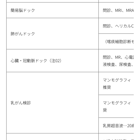
簡易脳ドック
問診、MRI、MRA
問診、ヘリカルCT、
肺がんドック
（喀痰細胞診断も希
問診、MR、心電図
心臓・冠動脈ドック（注02）
液検査、尿検査、胸
マンモグラフィ（一
推奨
乳がん検診
マンモグラフィ（二
奨
乳房超音波…20歳