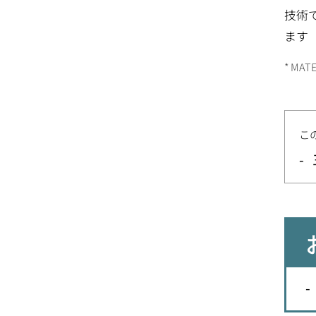
技術
ます
MAT
こ