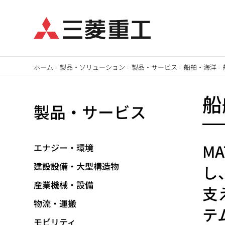
メ
ホーム
-
製品・ソリューション
-
製品・サービス
-
船舶・海洋
-
イ
パ
ン
船
製品・サービス
ン
コ
ン
く
テ
M
エナジー・環境
ず
ン
建設設備・大型構造物
し
ツ
に
産業機械・設備
支
移
物流・運搬
テ
動
モビリティ