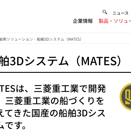
Heade
ニュース
企業情報
製品・ソリュ
Menu
舶用ソリューション
-
船舶3Dシステム（MATES）
舶3Dシステム（MATES）
ATESは、三菱重工業で開発
、三菱重工業の船づくりを
えてきた国産の船舶3Dシス
ムです。