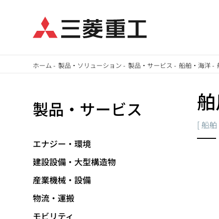
メ
ホーム
-
製品・ソリューション
-
製品・サービス
-
船舶・海洋
-
イ
パ
ン
舶
製品・サービス
ン
コ
ン
[
船舶
く
テ
エナジー・環境
ず
ン
建設設備・大型構造物
ツ
に
産業機械・設備
移
物流・運搬
動
モビリティ