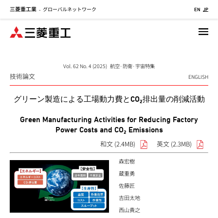
三菱重工業
グローバルネットワーク
メ
-
EN
JP
イ
ン
コ
ン
テ
Vol. 62 No. 4 (2025) 航空·防衛·宇宙特集
技術論文
ン
ENGLISH
ツ
グリーン製造による工場動力費とCO₂排出量の削減活動
に
移
Green Manufacturing Activities for Reducing Factory
動
Power Costs and CO₂ Emissions
和文 (2.4MB)
英文 (2.3MB)
森宏樹
蔵重勇
佐藤匠
吉田太地
西山貴之