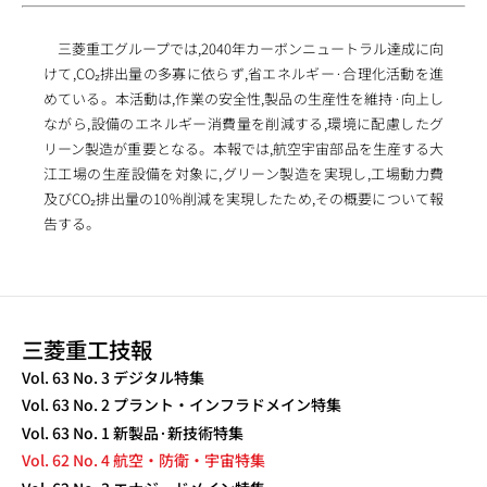
三菱重工グループでは,2040年カーボンニュートラル達成に向
けて,CO₂排出量の多寡に依らず,省エネルギー·合理化活動を進
めている。本活動は,作業の安全性,製品の生産性を維持·向上し
ながら,設備のエネルギー消費量を削減する,環境に配慮したグ
リーン製造が重要となる。本報では,航空宇宙部品を生産する大
江工場の生産設備を対象に,グリーン製造を実現し,工場動力費
及びCO₂排出量の10％削減を実現したため,その概要について報
告する。
三菱重工技報
TECHNICAL REVIEW
Vol. 63 No. 3 デジタル特集
Vol. 63 No. 2 プラント・インフラドメイン特集
Vol. 63 No. 1 新製品·新技術特集
Vol. 62 No. 4 航空・防衛・宇宙特集