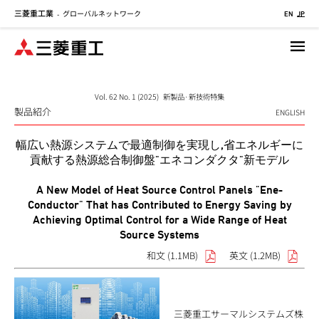
三菱重工業
グローバルネットワーク
メ
-
EN
JP
イ
ン
コ
ン
テ
Vol. 62 No. 1 (2025) 新製品·新技術特集
製品紹介
ン
ENGLISH
ツ
幅広い熱源システムで最適制御を実現し,省エネルギーに
に
貢献する熱源総合制御盤"エネコンダクタ"新モデル
移
動
A New Model of Heat Source Control Panels "Ene-
Conductor" That has Contributed to Energy Saving by
Achieving Optimal Control for a Wide Range of Heat
Source Systems
和文 (1.1MB)
英文 (1.2MB)
三菱重工サーマルシステムズ株