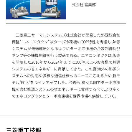
式会社 営業部
三菱重工サーマルシステムズ株式会社が開発した熱源総合制
御盤"エネコンダクタ"はターボ冷凍機のCOP特性を考慮し,熱源
システムが最適運転となるようにターボ冷凍機の台数制御及び
ポンプ等の補機制御を行う製品である。エネコンダクタは,販売
を開始した2010年から2024年までに100件以上のお客様の熱源
システムの省エネルギーに貢献してきた。この度,海外の熱源シ
ステムへの対応や多様な通信仕様へのニーズに応えるため,新モ
デル"EC-8"をラインアップした。今後も,様々な国でターボ冷凍
機を含む熱源システムの省エネルギーに貢献するべく,より多く
のエネコンダクタとターボ冷凍機を世界市場へ供給していく。
三菱重工技報