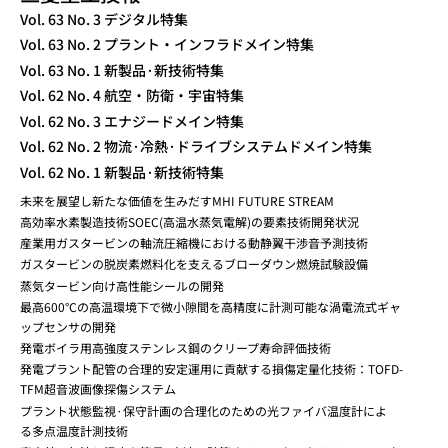
TECHNICAL REVIEW
Vol. 63 No. 3 デジタル特集
Vol. 63 No. 2 プラント・インフラドメイン特集
Vol. 63 No. 1 新製品·新技術特集
Vol. 62 No. 4 航空・防衛・宇宙特集
Vol. 62 No. 3 エナジードメイン特集
Vol. 62 No. 2 物流·冷熱·ドライブシステムドメイン特集
Vol. 62 No. 1 新製品·新技術特集
未来を展望し新たな価値を生みだすMHI FUTURE STREAM
高効率水素製造技術SOEC(高温水蒸気電解)の要素技術開発状況
産業用ガスタービンの軸流圧縮機における動静翼干渉音予測技術
ガスタービンの脱炭素燃料化を支えるブローダウン燃焼試験設備
蒸気タービン向け高性能シールの開発
最高600°Cの高温環境下で微小隙間を高精度に計測可能な渦電流式ギャ
ップセンサの開発
発電ボイラ用高強度ステンレス鋼のクリープ寿命評価技術
発電プラント配管の合理的安定運用に貢献する損傷定量化技術：TOFD-
TFM超音波画像探傷システム
プラント状態監視·保守計画の合理化のための光ファイバ温度計によ
る多点温度計測技術