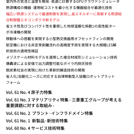
室内外の気流と温度を簡易·高速に計算するGPUクラウドシミュレータ
熱源構成の機器·運用総コストを最小化する機器組合せ最適化技術
幅広い熱源システムで最適制御を実現し,省エネルギーに貢献する熱源総
合制御盤エネコンダクタ新モデル
省エネ性及びコンパクト性を重視した地球温暖化係数1の高性能ター
ボ冷凍機の開発
移動体への搭載を実現する小型熱交換器用オフセットフィンの開発
航空機における非定常剥離流れの高精度予測を実現する大規模LES解
析技術の適用性検証
メゾスケール材料モデルを適用した複合材成形シミュレーション技術
爆轟波による安価で出力調整可能なボイラ内除灰技術
脱炭素社会の実現に向けた革新的鋳造技術の開発
省人化/自動化ニーズに対応する自律移動型人協働ロボットプラット
フォーム
Vol. 61 No. 4 原子力特集
Vol. 61 No. 3 マテリアリティ特集 - 三菱重工グループが考える
重要課題に対する取組み -
Vol. 61 No. 2 プラント·インフラドメイン特集
Vol. 61 No. 1 新製品·新技術特集
Vol. 60 No. 4 サービス技術特集