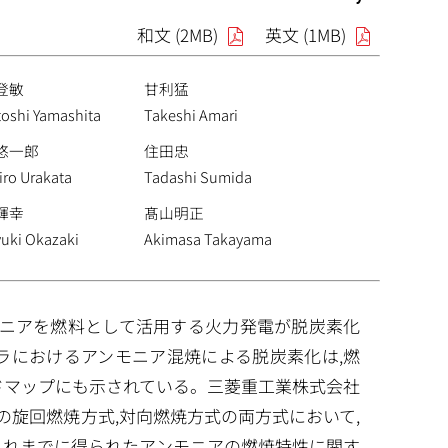
和文 (2MB)
英文 (1MB)
登敏
甘利猛
toshi Yamashita
Takeshi Amari
悠一郎
住田忠
iro Urakata
Tadashi Sumida
輝幸
髙山明正
yuki Okazaki
Akimasa Takayama
ンモニアを燃料として活用する火力発電が脱炭素化
ラにおけるアンモニア混焼による脱炭素化は,燃
ドマップにも示されている。三菱重工業株式会社
の旋回燃焼方式,対向燃焼方式の両方式において,
これまでに得られたアンモニアの燃焼特性に関す