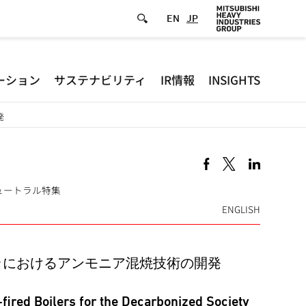
EN
JP
Defa
ーション
サステナビリティ
IR情報
INSIGHTS
-
発
Hea
men
ーボンニュートラル特集
ENGLISH
ラにおけるアンモニア混焼技術の開発
ired Boilers for the Decarbonized Society