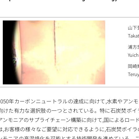
山下
Taka
浦方
Yuich
岡崎
Teru
2050年カーボンニュートラルの達成に向けて,水素やア
向けた有力な選択肢の一つとされている。特に石炭焚ボイ
アンモニアのサプライチェーン構築に向けて,国によるロー
は,お客様の様々なご要望に対応できるように,石炭焚ボイラ
ンモニアの高混焼化を可能とする技術開発を進めている。