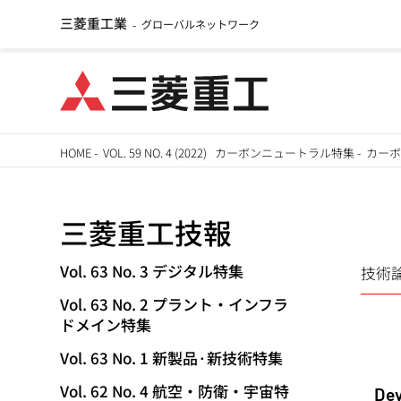
三菱重工業
グローバルネットワーク
-
メ
HOME
-
VOL. 59 NO. 4 (2022) カーボンニュートラル特集
-
カー
イ
パ
ン
三菱重工技報
ン
コ
ン
く
Vol. 63 No. 3 デジタル特集
技術
TECHNICAL
テ
Vol. 63 No. 2 プラント・インフラ
ず
ン
REVIEW
ドメイン特集
ツ
Vol. 63 No. 1 新製品·新技術特集
に
移
Vol. 62 No. 4 航空・防衛・宇宙特
Dev