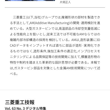
片岡正人
三菱重工(以下,当社)グループでは,複雑形状の部材を製造でき
る手法として,AM(Additive Manufacturing)の開発·適用検討を進
めている。大型ガスタービンでは,高温部品の冷却空気量低減に
よる性能向上を狙いとし,従来工法では不可能なAMならではの
複雑内部冷却構造の採用を検討している。AMは,造形装置に3D
CADデータをインプットすれば直ちに部品が造形·実用化でき
るものではなく,造形条件,後加工条件の適正化,インプロセスモ
ニタリングによる品質保証等の技術開発に加えて,積層造形物の
特性や制約を踏まえた革新的な設計思想が必要である。本報で
は,ガスタービン部品を対象とした金属AM技術開発について述
べる。
三菱重工技報
TECHNICAL REVIEW
Vol. 63 No. 3 デジタル特集