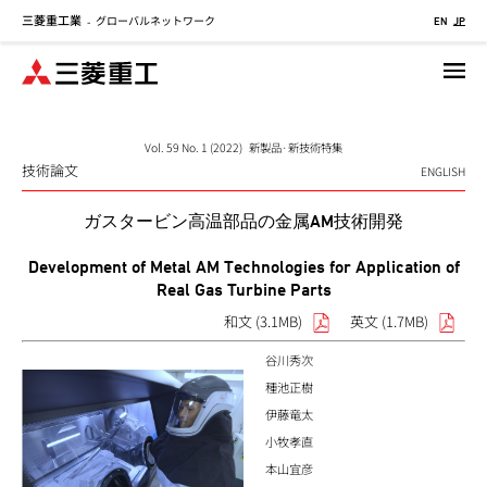
三菱重工業
グローバルネットワーク
メ
-
EN
JP
イ
ン
コ
ン
テ
Vol. 59 No. 1 (2022) 新製品·新技術特集
技術論文
ン
ENGLISH
ツ
ガスタービン高温部品の金属AM技術開発
に
移
Development of Metal AM Technologies for Application of
動
Real Gas Turbine Parts
和文 (3.1MB)
英文 (1.7MB)
谷川秀次
種池正樹
伊藤竜太
小牧孝直
本山宜彦