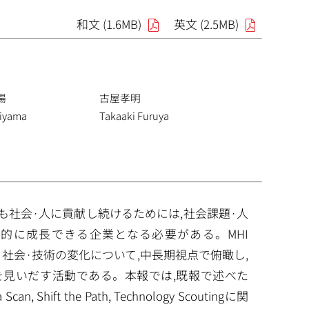
和文 (1.6MB)
英文 (2.5MB)
陽
古屋孝明
kiyama
Takaaki Furuya
も社会·人に貢献し続けるためには,社会課題·人
的に成長できる企業となる必要がある。MHI
経済·社会·技術の変化について,中長期視点で俯瞰し,
を見いだす活動である。本報では,既報で述べた
hift the Path, Technology Scoutingに関