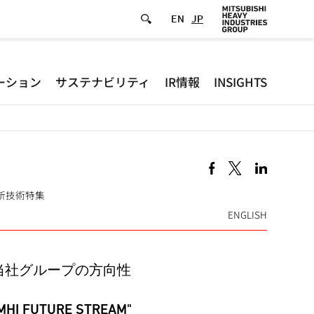
EN
JP
Defa
ーション
サステナビリティ
IR情報
INSIGHTS
-
Hea
men
製品·新技術特集
ENGLISH
き出す当社グループの方向性
 "MHI FUTURE STREAM"