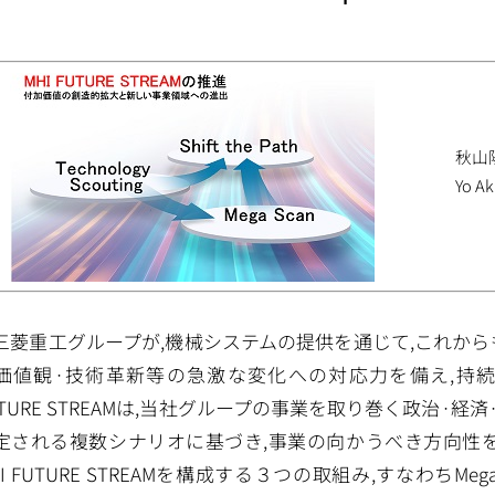
秋山
Yo A
三菱重工グループが,機械システムの提供を通じて,これから
価値観·技術革新等の急激な変化への対応力を備え,持続
UTURE STREAMは,当社グループの事業を取り巻く政治·
定される複数シナリオに基づき,事業の向かうべき方向性
I FUTURE STREAMを構成する３つの取組み,すなわちMega Scan, S