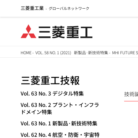
三菱重工業
グローバルネットワーク
-
メ
HOME
-
VOL. 58 NO. 1 (2021) 新製品·新技術特集
-
MHI FUTU
イ
パ
ン
三菱重工技報
ン
コ
ン
く
Vol. 63 No. 3 デジタル特集
技術
TECHNICAL
テ
Vol. 63 No. 2 プラント・インフラ
ず
ン
REVIEW
ドメイン特集
ツ
Vol. 63 No. 1 新製品·新技術特集
に
移
Vol. 62 No. 4 航空・防衛・宇宙特