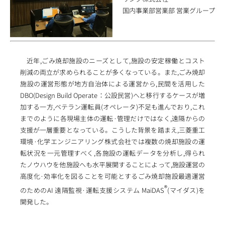
国内事業部営業部 営業グループ
近年,ごみ焼却施設のニーズとして,施設の安定稼働とコスト
削減の両立が求められることが多くなっている。また,ごみ焼却
施設の運営形態が地方自治体による運営から,民間を活用した
DBO(Design Build Operate：公設民営)へと移行するケースが増
加する一方,ベテラン運転員(オペレータ)不足も進んでおり,これ
までのように各現場主体の運転·管理だけではなく,遠隔からの
支援が一層重要となっている。こうした背景を踏まえ,三菱重工
環境·化学エンジニアリング株式会社では複数の焼却施設の運
転状況を一元管理すべく,各施設の運転データを分析し,得られ
たノウハウを他施設へも水平展開することによって,施設運営の
高度化·効率化を図ることを可能とするごみ焼却施設最適運営
®
のためのAI 遠隔監視·運転支援システム MaiDAS
(マイダス)を
開発した。