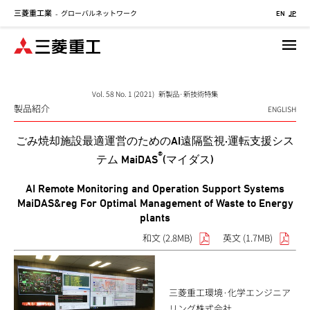
三菱重工業
グローバルネットワーク
メ
-
EN
JP
イ
ン
コ
ン
テ
Vol. 58 No. 1 (2021) 新製品·新技術特集
製品紹介
ン
ENGLISH
ツ
ごみ焼却施設最適運営のためのAI遠隔監視·運転支援シス
に
®
移
テム MaiDAS
(マイダス)
動
AI Remote Monitoring and Operation Support Systems
MaiDAS&reg For Optimal Management of Waste to Energy
plants
和文 (2.8MB)
英文 (1.7MB)
三菱重工環境·化学エンジニア
リング株式会社