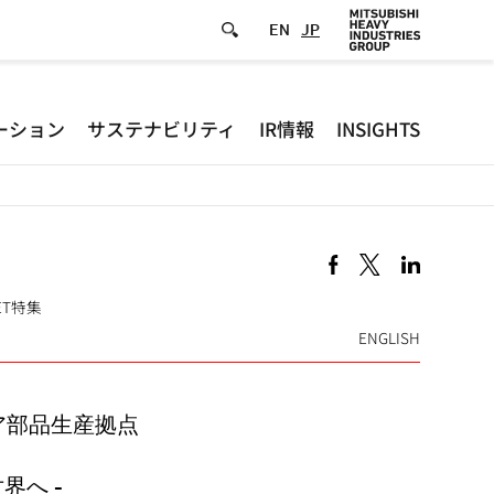
EN
JP
Defa
ーション
サステナビリティ
IR情報
INSIGHTS
-
Hea
men
-FET特集
ENGLISH
ア部品生産拠点
界へ -