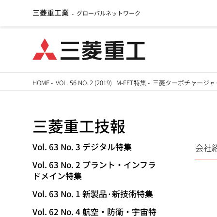
三菱重工業
グローバルネットワーク
-
メ
HOME
-
VOL. 56 NO. 2 (2019) M-FET特集
-
三菱ターボチャージャ·
イ
パ
ン
三菱重工技報
ン
コ
ン
く
Vol. 63 No. 3 デジタル特集
会社
TECHNICAL
テ
Vol. 63 No. 2 プラント・インフラ
ず
ン
REVIEW
ドメイン特集
ツ
Vol. 63 No. 1 新製品·新技術特集
に
移
Vol. 62 No. 4 航空・防衛・宇宙特