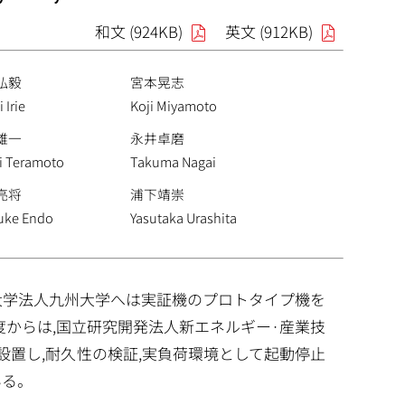
和文 (924KB)
英文 (912KB)
弘毅
宮本晃志
 Irie
Koji Miyamoto
雄一
永井卓磨
i Teramoto
Takuma Nagai
亮将
浦下靖崇
uke Endo
Yasutaka Urashita
立大学法人九州大学へは実証機のプロトタイプ機を
5年度からは,国立研究開発法人新エネルギー·産業技
を設置し,耐久性の検証,実負荷環境として起動停止
いる。