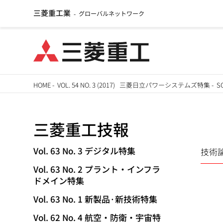
三菱重工業
グローバルネットワーク
-
メ
HOME
-
VOL. 54 NO. 3 (2017) 三菱日立パワーシステムズ特集
-
S
イ
パ
ン
三菱重工技報
ン
コ
ン
く
Vol. 63 No. 3 デジタル特集
技術
TECHNICAL
テ
Vol. 63 No. 2 プラント・インフラ
ず
ン
REVIEW
ドメイン特集
ツ
Vol. 63 No. 1 新製品·新技術特集
に
移
Vol. 62 No. 4 航空・防衛・宇宙特