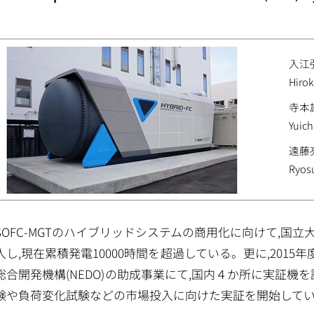
入江
Hiroki
寺本
Yuich
遠藤
Ryos
SOFC-MGTのハイブリッドシステムの商用化に向けて,国
入し,現在累積発電10000時間を超過している。更に,201
総合開発機構(NEDO)の助成事業にて,国内４か所に実証機
験や負荷変化試験などの市場投入に向けた実証を開始して