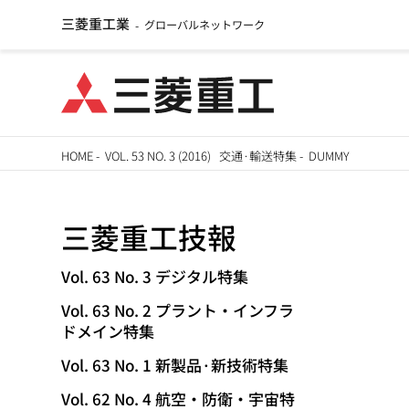
三菱重工業
グローバルネットワーク
-
メ
HOME
-
VOL. 53 NO. 3 (2016) 交通·輸送特集
-
DUMMY
イ
パ
ン
三菱重工技報
ン
コ
ン
く
Vol. 63 No. 3 デジタル特集
TECHNICAL
テ
Vol. 63 No. 2 プラント・インフラ
ず
ン
REVIEW
ドメイン特集
ツ
Vol. 63 No. 1 新製品·新技術特集
に
移
Vol. 62 No. 4 航空・防衛・宇宙特