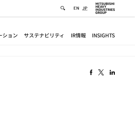
EN
JP
Defa
ーション
サステナビリティ
IR情報
INSIGHTS
-
Hea
men