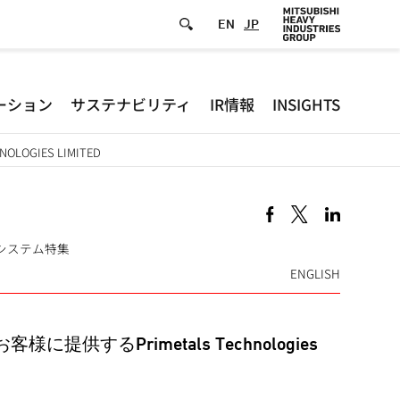
EN
JP
Defa
ーション
サステナビリティ
IR情報
INSIGHTS
-
GIES LIMITED
Hea
men
械·設備システム特集
ENGLISH
るPrimetals Technologies