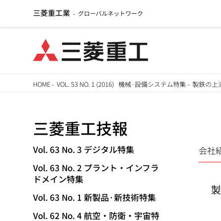
三菱重工業
グローバルネットワーク
-
メ
HOME
-
VOL. 53 NO. 1 (2016) 機械·設備システム特集
-
製鉄の上流
イ
パ
ン
三菱重工技報
ン
コ
ン
く
Vol. 63 No. 3 デジタル特集
会社
TECHNICAL
テ
Vol. 63 No. 2 プラント・インフラ
ず
ン
REVIEW
ドメイン特集
ツ
製
Vol. 63 No. 1 新製品·新技術特集
に
移
Vol. 62 No. 4 航空・防衛・宇宙特