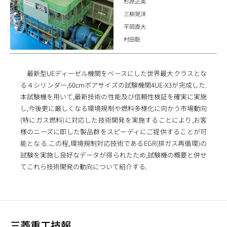
杉原正英
三柳晃洋
平岡直大
村田聡
最新型UEディーゼル機関をベースにした世界最大クラスとな
る４シリンダー,60cmボアサイズの試験機関4UE-X3が完成した.
本試験機を用いて,最新技術の性能及び信頼性検証を確実に実施
し,今後更に厳しくなる環境規制や燃料多様化に向かう市場動向
(特にガス燃料)に対応した技術開発を実施することにより,お客
様のニーズに即した製品群をスピーディにご提供することが可
能となる.この程,環境規制対応技術であるEGR(排ガス再循環)の
試験を実施し良好なデータが得られたため,試験機の概要と併せ
てこれら技術開発の動向について紹介する.
三菱重工技報