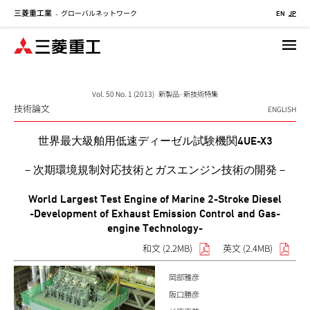
三菱重工業
グローバルネットワーク
メ
-
EN
JP
イ
ン
コ
ン
テ
Vol. 50 No. 1 (2013) 新製品·新技術特集
技術論文
ン
ENGLISH
ツ
世界最大級舶用低速ディーゼル試験機関4UE-X3
に
移
－次期環境規制対応技術とガスエンジン技術の開発－
動
World Largest Test Engine of Marine 2-Stroke Diesel
-Development of Exhaust Emission Control and Gas-
engine Technology-
和文 (2.2MB)
英文 (2.4MB)
岡部雅彦
阪口勝彦