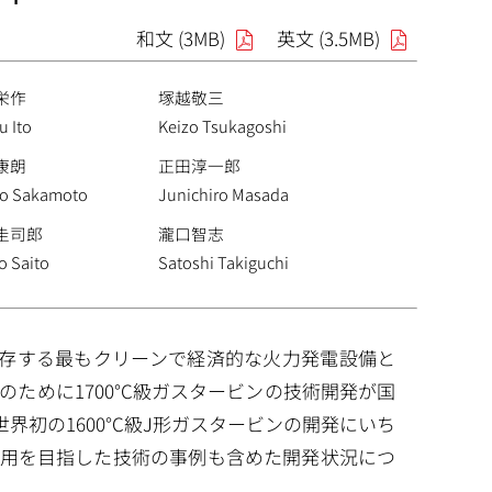
和文 (3MB)
英文 (3.5MB)
栄作
塚越敬三
u Ito
Keizo Tsukagoshi
康朗
正田淳一郎
ro Sakamoto
Junichiro Masada
圭司郎
瀧口智志
ro Saito
Satoshi Takiguchi
共存する最もクリーンで経済的な火力発電設備と
のために1700°C級ガスタービンの技術開発が国
界初の1600°C級J形ガスタービンの開発にいち
適用を目指した技術の事例も含めた開発状況につ