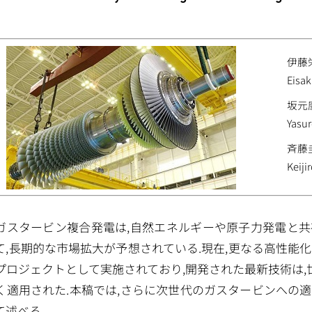
伊藤
Eisak
坂元
Yasu
斉藤
Keiji
ガスタービン複合発電は,自然エネルギーや原子力発電と
て,長期的な市場拡大が予想されている.現在,更なる高性能化
プロジェクトとして実施されており,開発された最新技術は,世
く適用された.本稿では,さらに次世代のガスタービンへの
て述べる.