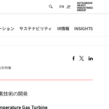
EN
JP
Defa
ーション
サステナビリティ
IR情報
INSIGHTS
-
Hea
men
 発電技術特集
素技術の開発
emperature Gas Turbine