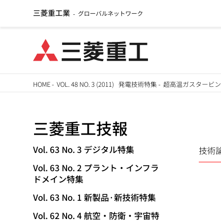
三菱重工業
グローバルネットワーク
-
メ
HOME
-
VOL. 48 NO. 3 (2011) 発電技術特集
-
超高温ガスタービ
イ
パ
ン
三菱重工技報
ン
コ
ン
く
Vol. 63 No. 3 デジタル特集
技術
TECHNICAL
テ
Vol. 63 No. 2 プラント・インフラ
ず
ン
REVIEW
ドメイン特集
ツ
Vol. 63 No. 1 新製品·新技術特集
に
移
Vol. 62 No. 4 航空・防衛・宇宙特