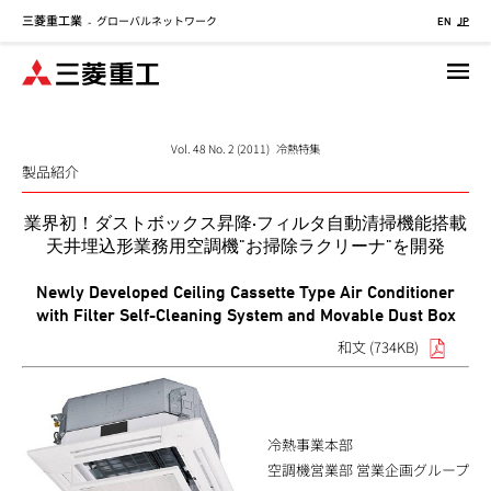
三菱重工業
グローバルネットワーク
メ
-
EN
JP
イ
ン
コ
ン
テ
Vol. 48 No. 2 (2011) 冷熱特集
製品紹介
ン
ツ
業界初！ダストボックス昇降·フィルタ自動清掃機能搭載
に
天井埋込形業務用空調機"お掃除ラクリーナ"を開発
移
動
Newly Developed Ceiling Cassette Type Air Conditioner
with Filter Self-Cleaning System and Movable Dust Box
和文 (734KB)
冷熱事業本部
空調機営業部 営業企画グループ