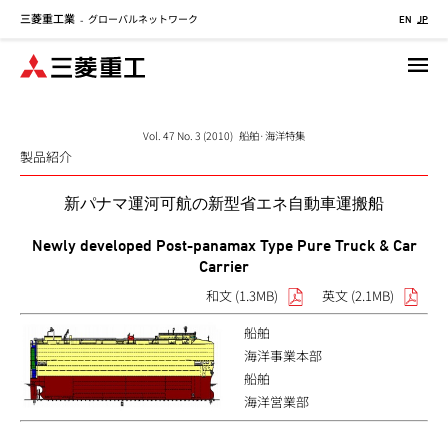
三菱重工業
グローバルネットワーク
メ
-
EN
JP
イ
ン
コ
ン
テ
Vol. 47 No. 3 (2010) 船舶·海洋特集
製品紹介
ン
ツ
新パナマ運河可航の新型省エネ自動車運搬船
に
移
Newly developed Post-panamax Type Pure Truck & Car
動
Carrier
和文 (1.3MB)
英文 (2.1MB)
船舶
海洋事業本部
船舶
海洋営業部