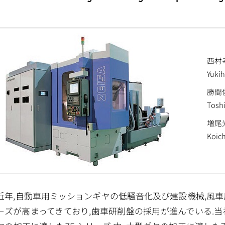
西村
Yukih
勝間
Tosh
増尾
Koic
近年,自動車用ミッションギヤの低騒音化及び建設機械,風
ーズが高まってきており,歯車研削盤の採用が進んでいる.