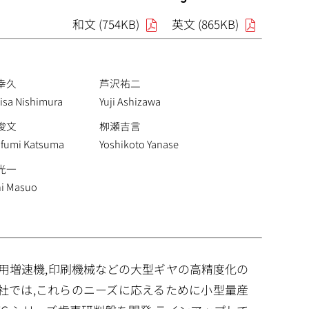
和文 (754KB)
英文 (865KB)
幸久
芦沢祐二
isa Nishimura
Yuji Ashizawa
俊文
栁瀬吉言
ifumi Katsuma
Yoshikoto Yanase
光一
hi Masuo
車用増速機,印刷機械などの大型ギヤの高精度化の
当社では,これらのニーズに応えるために小型量産