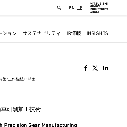
EN
JP
Defa
ーション
サステナビリティ
IR情報
INSIGHTS
-
Hea
men
連技術小特集/工作機械小特集
歯車研削加工技術
h Precision Gear Manufacturing