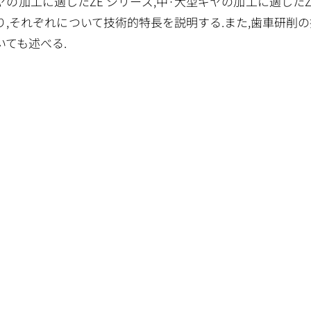
ヤの加工に適したZE シリーズ,中·大型ギヤの加工に適した
り,それぞれについて技術的特長を説明する.また,歯車研削
いても述べる.