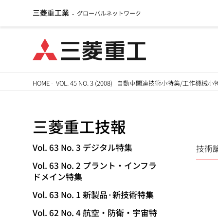
三菱重工業
グローバルネットワーク
-
メ
HOME
-
VOL. 45 NO. 3 (2008) 自動車関連技術小特集/工作機械
イ
パ
ン
三菱重工技報
ン
コ
ン
く
Vol. 63 No. 3 デジタル特集
技術
TECHNICAL
テ
Vol. 63 No. 2 プラント・インフラ
ず
ン
REVIEW
ドメイン特集
ツ
Vol. 63 No. 1 新製品·新技術特集
に
移
Vol. 62 No. 4 航空・防衛・宇宙特