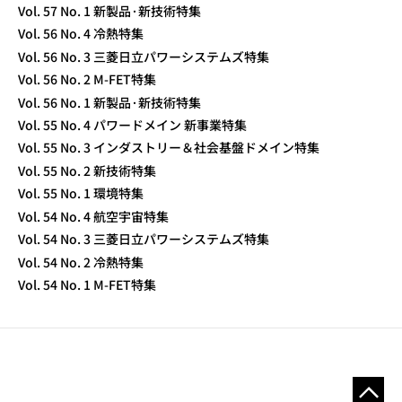
Vol. 57 No. 1 新製品·新技術特集
Vol. 56 No. 4 冷熱特集
Vol. 56 No. 3 三菱日立パワーシステムズ特集
Vol. 56 No. 2 M-FET特集
Vol. 56 No. 1 新製品·新技術特集
Vol. 55 No. 4 パワードメイン 新事業特集
Vol. 55 No. 3 インダストリー＆社会基盤ドメイン特集
Vol. 55 No. 2 新技術特集
Vol. 55 No. 1 環境特集
Vol. 54 No. 4 航空宇宙特集
Vol. 54 No. 3 三菱日立パワーシステムズ特集
Vol. 54 No. 2 冷熱特集
Vol. 54 No. 1 M-FET特集