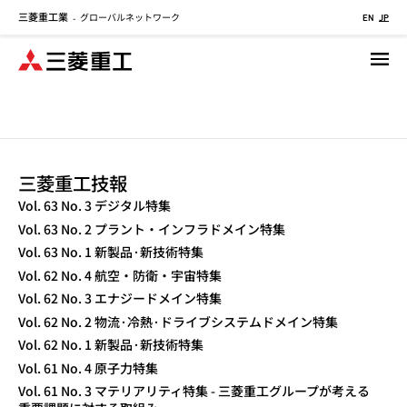
三菱重工業
グローバルネットワーク
メ
-
EN
JP
イ
ン
コ
ン
テ
ン
ツ
三菱重工技報
に
TECHNICAL REVIEW
Vol. 63 No. 3 デジタル特集
移
Vol. 63 No. 2 プラント・インフラドメイン特集
動
Vol. 63 No. 1 新製品·新技術特集
Vol. 62 No. 4 航空・防衛・宇宙特集
Vol. 62 No. 3 エナジードメイン特集
Vol. 62 No. 2 物流·冷熱·ドライブシステムドメイン特集
Vol. 62 No. 1 新製品·新技術特集
Vol. 61 No. 4 原子力特集
Vol. 61 No. 3 マテリアリティ特集 - 三菱重工グループが考える