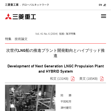
三菱重工業
グローバルネットワーク
メ
-
EN
JP
イ
ン
コ
ン
テ
Vol. 41 No. 6 (2004) 船舶·海洋特集
特集 技術論文
ン
ツ
次世代LNG船の推進プラント開発動向とハイブリッド推
に
進
移
動
Development of Next Generation LNGC Propulsion Plant
and HYBRID System
和文 (131KB)
英文 (185KB)
岡 勝
平岡和芳
津村健司