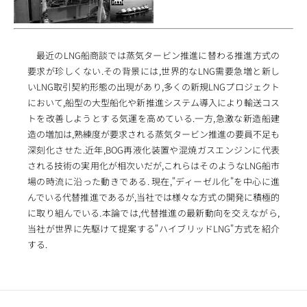
最近のLNG船商談では蒸気タービン推進に替わる推進方式の
要求が珍しくない.その背景には,世界的なLNG需要急増と新し
いLNG取引契約形態の出現があり,多くの新規LNGプロジェクト
において,船型の大型船化や新推進システム導入により輸送コス
トを改善しようとする気運を高めている.一方,急激な新造船建
造の増加は,熟練度が要求される蒸気タービン推進の要員不足も
深刻化させた.近年,BOG再液化装置や混焼ガスエンジンに代表
される技術の実用化が相次いだが,これらはそのようなLNG船市
場の時流に沿った動きである. 現在,"ディーゼル化"を中心に進
んでいる代替推進であるが,当社では様々な方式の開発に積極的
に取り組んでいる.本論では,代替推進の最新動向を交えながら,
当社が世界に先駆けて提案する"ハイブリッドLNG"方式を紹介
する.