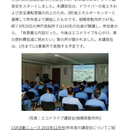
習会をスタートしました。本講習会は、ドライバーの省エネお
よび安全運転意識の向上のため、(財)省エネルギーセンターと
連携して昨年度より開始したものです。相模原製作所で47名、
続く9月29日の神戸造船所では143名の社員が聴講し、参加者か
ら、「有意義な内容だった。今後はエコドライブを心がけ、車
の燃料費低減に努めたい」等の声が聞かれました。本講習会
は、1月までに6事業所で実施する予定です。
(写真：エコドライブ講習会(相模原製作所))
CSR活動ニュース 2010年12月号
(昨年度の講習会についてご紹