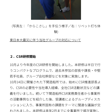
(写真左：「からこさし」を手伝う様子／右：リベット打ち体
験)
東日本大震災に伴う当社グループの対応について
２．CSR研修開始
10月より今年度のCSR研修を開始しました。本研修は半日で行
うコンパクトなプログラムで、過去未参加の部長や課長・中堅
若手社員、グループ会社幹部などを対象に実施します。
10月14日に開催された下関造船所では、始めにCSR推進部長よ
り、CSRの必要性や当社導入経緯、全社CSR活動状況などの講
義を行いました。続いて下関造船所CSR実務責任者から事業所
の活動事例などを紹介した後、受講者によるグループディスカ
ッションに入り、事業所固有の課題をテーマに闊達な議論が交
わされました。本研修は来年2月までに全事業所で順次実施し