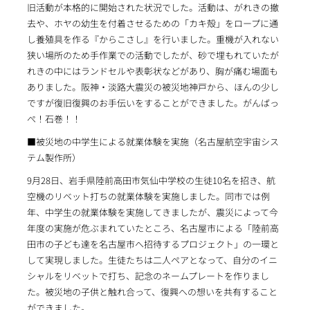
旧活動が本格的に開始された状況でした。活動は、がれきの撤
去や、ホヤの幼生を付着させるための「カキ殻」をロープに通
し養殖具を作る『からこさし』を行いました。重機が入れない
狭い場所のため手作業での活動でしたが、砂で埋もれていたが
れきの中にはランドセルや表彰状などがあり、胸が痛む場面も
ありました。阪神・淡路大震災の被災地神戸から、ほんの少し
ですが復旧復興のお手伝いをすることができました。がんばっ
ぺ！石巻！！
■被災地の中学生による就業体験を実施（名古屋航空宇宙シス
テム製作所）
9月28日、岩手県陸前高田市気仙中学校の生徒10名を招き、航
空機のリベット打ちの就業体験を実施しました。同市では例
年、中学生の就業体験を実施してきましたが、震災によって今
年度の実施が危ぶまれていたところ、名古屋市による「陸前高
田市の子ども達を名古屋市へ招待するプロジェクト」の一環と
して実現しました。生徒たちは二人ペアとなって、自分のイニ
シャルをリベットで打ち、記念のネームプレートを作りまし
た。被災地の子供と触れ合って、復興への想いを共有すること
ができました。