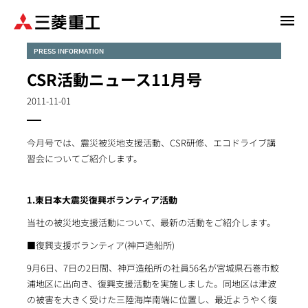
メ
イ
ン
PRESS INFORMATION
コ
CSR活動ニュース11月号
ン
テ
2011-11-01
ン
ツ
今月号では、震災被災地支援活動、CSR研修、エコドライブ講
に
習会についてご紹介します。
移
動
1.東日本大震災復興ボランティア活動
当社の被災地支援活動について、最新の活動をご紹介します。
■復興支援ボランティア(神戸造船所)
9月6日、7日の2日間、神戸造船所の社員56名が宮城県石巻市鮫
浦地区に出向き、復興支援活動を実施しました。同地区は津波
の被害を大きく受けた三陸海岸南端に位置し、最近ようやく復