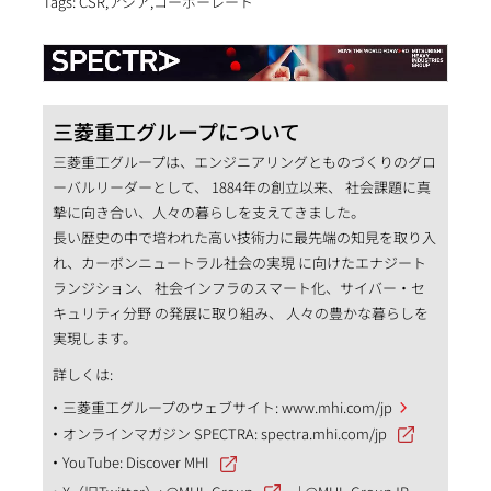
Tags: CSR,アジア,コーポーレート
三菱重工グループについて
三菱重工グループは、エンジニアリングとものづくりのグロ
ーバルリーダーとして、 1884年の創立以来、 社会課題に真
摯に向き合い、人々の暮らしを支えてきました。
長い歴史の中で培われた高い技術力に最先端の知見を取り入
れ、カーボンニュートラル社会の実現 に向けたエナジート
ランジション、 社会インフラのスマート化、サイバー・セ
キュリティ分野 の発展に取り組み、 人々の豊かな暮らしを
実現します。
詳しくは:
三菱重工グループのウェブサイト:
www.mhi.com/jp
オンラインマガジン SPECTRA:
spectra.mhi.com/jp
YouTube:
Discover MHI