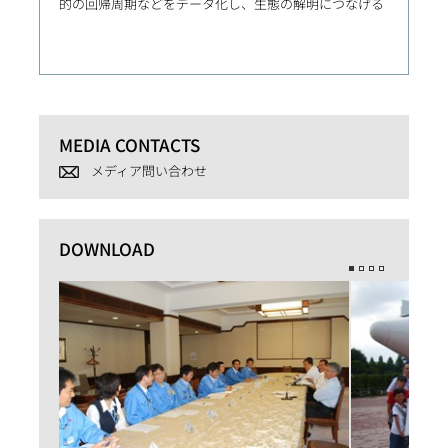
的の回帰周期などをデータ化し、生態の解明につなげる
局との
場の急
MEDIA CONTACTS
メディア問い合わせ
DOWNLOAD