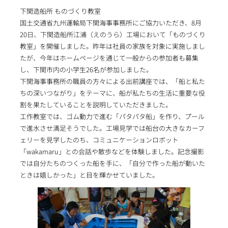
下関造船所 ものづくり教室
国土交通省九州運輸局下関海事事務所にご協力いただき、8月
20日、下関造船所江浦（えのうら）工場において「ものづくり
教室」を開催しました。昨年は社員の家族を対象に実施しまし
たが、今年はホームページを通じて一般からの参加者も募集
し、下関市内の小学生26名が参加しました。
下関海事事務所の職員の方々による出前講座では、「船と私た
ちの深いつながり」をテーマに、船が私たちの生活に重要な役
割を果たしていることを説明していただきました。
工作教室では、ゴム動力で進む「パタパタ船」を作り、プール
で進水させ満足そうでした。工場見学では船台の大きなカーフ
ェリーを見学したのち、コミュニケーションロボット
「wakamaru」との会話や散歩などを体験しました。記念撮影
では自分たちのつくった船を手に、「自分で作った船が動いた
ときは嬉しかった」と目を輝かせていました。