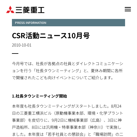
メ
イ
ン
PRESS INFORMATION
コ
CSR活動ニュース10月号
ン
テ
2010-10-01
ン
ツ
今月号では、社長が各拠点の社員とダイレクトコミュニケーシ
に
ョンを行う「社長タウンミーティング」と、夏休み期間に各所
移
で開催されたこども向けイベントについてご紹介します。
動
1.社長タウンミーティング開始
本年度も社長タウンミーティングがスタートしました。8月24
日の三菱重工横浜ビル（原動機事業本部、環境・化学プラント
事業部）を皮切りに、9月2日に機械事業部（広島）、3日に神
戸造船所、8日には汎用機・特車事業本部（神奈川）で実施し
ました。本年度は「若手社員との懇談会」と「職場訪問」の二