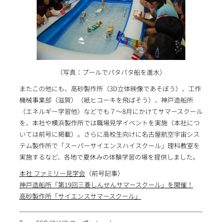
（写真：プールでパタパタ船を進水）
またこの他にも、高砂製作所（3D立体映像であそぼう）、工作
機械事業部（滋賀）（紙ヒコーキを飛ばそう）、神戸造船所
（エネルギー学習他）などでも７～8月にかけてサマースクール
を、本社や横浜製作所では職場見学イベントを実施（本社につ
いては前号に掲載）。さらに高校生向けに名古屋航空宇宙シス
テム製作所で「スーパーサイエンスハイスクール」理科教室を
実施するなど、各地で夏休みの体験学習の場を提供しました。
本社 ファミリー見学会
（前号記事）
神戸造船所「第19回三菱しんせんサマースクール」を開催！
高砂製作所「サイエンスサマースクール」