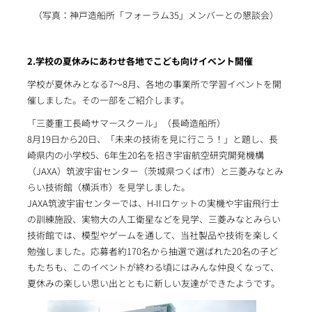
（写真：神戸造船所「フォーラム35」メンバーとの懇談会）
2.学校の夏休みにあわせ各地でこども向けイベント開催
学校が夏休みとなる7～8月、各地の事業所で学習イベントを開
催しました。その一部をご紹介します。
「三菱重工長崎サマースクール」（長崎造船所）
8月19日から20日、「未来の技術を見に行こう！」と題し、長
崎県内の小学校5、6年生20名を招き宇宙航空研究開発機構
（JAXA）筑波宇宙センター（茨城県つくば市）と三菱みなとみ
らい技術館（横浜市）を見学しました。
JAXA筑波宇宙センターでは、H-IIロケットの実機や宇宙飛行士
の訓練施設、実物大の人工衛星などを見学、三菱みなとみらい
技術館では、模型やゲームを通して、当社製品や技術を楽しく
勉強しました。応募者約170名から抽選で選ばれた20名の子ど
もたちも、このイベントが終わる頃にはみんな仲良くなって、
夏休みの楽しい思い出とともに新しい友達ができたようです。