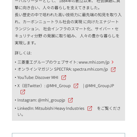
ーバルリーダーとして、 1884年の創立以来、 社会課題に真
摯に向き合い、人々の暮らしを支えてきました。
長い歴史の中で培われた高い技術力に最先端の知見を取り入
れ、カーボンニュートラル社会の実現 に向けたエナジート
ランジション、 社会インフラのスマート化、サイバー・セ
キュリティ分野 の発展に取り組み、 人々の豊かな暮らしを
実現します。
詳しくは:
三菱重工グループのウェブサイト:
www.mhi.com/jp
オンラインマガジン SPECTRA:
spectra.mhi.com/jp
YouTube:
Discover MHI
X（旧Twitter）:
@MHI_Group
|
@MHI_GroupJP
Instagram:
@mhi_groupjp
LinkedIn:
Mitsubishi Heavy Industries
をご覧くださ
い。