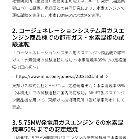
総合研究所（産総研）福島再生可能エネルギー研究所（福島県
郡山市）に設置。産総研との共同研究により、水素エンジンの
運転試験を実施し、水素100％の安定燃焼を実現。
2. コージェネレーションシステム用ガスエ
ンジン商品機での都市ガス・水素混焼の試
験運転
「コージェネレーションシステム用ガスエンジン商品機で都市
ガス・水素混焼の試験運転に成功 ～水素混焼率35％での定格運
転は国内初～」
https://www.mhi.com/jp/news/21082601.html
東邦ガス株式会社とMHIETは、定格発電出力：水素混焼率35％
（体積比）での試験運転に国内で初成功。MHIET製ガスエンジ
ン商品機を用いて、東邦ガス技術研究所（愛知県東海市）にて
実施。
3. 5.75MW発電用ガスエンジンでの水素混
焼率50％までの安定燃焼
「MHIET、5.75MW発電用ガスエンジンの単筒試験機で水素混焼