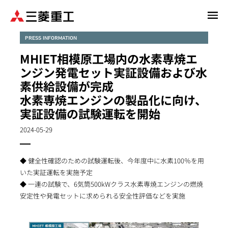
メ
イ
ン
PRESS INFORMATION
コ
MHIET相模原工場内の水素専焼エ
ン
ンジン発電セット実証設備および水
テ
素供給設備が完成
ン
水素専焼エンジンの製品化に向け、
ツ
に
実証設備の試験運転を開始
移
2024-05-29
動
◆ 健全性確認のための試験運転後、今年度中に水素100％を用
いた実証運転を実施予定
◆ 一連の試験で、6気筒500kWクラス水素専焼エンジンの燃焼
安定性や発電セットに求められる安全性評価などを実施