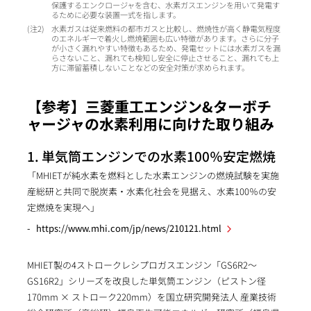
保護するエンクロージャを含む、水素ガスエンジンを用いて発電す
るために必要な装置一式を指します。
2
水素ガスは従来燃料の都市ガスと比較し、燃焼性が高く静電気程度
のエネルギーで着火し燃焼範囲も広い特徴があります。さらに分子
が小さく漏れやすい特徴もあるため、発電セットには水素ガスを漏
らさないこと、漏れても検知し安全に停止させること、漏れても上
方に滞留蓄積しないことなどの安全対策が求められます。
【参考】三菱重工エンジン&ターボチ
ャージャの水素利用に向けた取り組み
1. 単気筒エンジンでの水素100％安定燃焼
「MHIETが純水素を燃料とした水素エンジンの燃焼試験を実施
産総研と共同で脱炭素・水素化社会を見据え、水素100％の安
定燃焼を実現へ」
https://www.mhi.com/jp/news/210121.html
MHIET製の4ストロークレシプロガスエンジン「GS6R2～
GS16R2」シリーズを改良した単気筒エンジン（ピストン径
170mm × ストローク220mm）を国立研究開発法人 産業技術