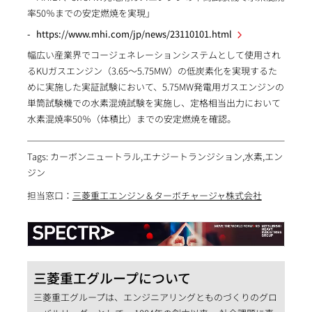
率50％までの安定燃焼を実現」
https://www.mhi.com/jp/news/23110101.html
幅広い産業界でコージェネレーションシステムとして使用され
るKUガスエンジン（3.65～5.75MW）の低炭素化を実現するた
めに実施した実証試験において、5.75MW発電用ガスエンジンの
単筒試験機での水素混焼試験を実施し、定格相当出力において
水素混焼率50％（体積比）までの安定燃焼を確認。
Tags: カーボンニュートラル,エナジートランジション,水素,エン
ジン
担当窓口：
三菱重工エンジン＆ターボチャージャ株式会社
三菱重工グループについて
三菱重工グループは、エンジニアリングとものづくりのグロ