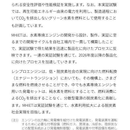
られる安全性評価や性能検証を実施します。なお、本実証試験
では、再生可能エネルギー由来の電力を利用し、製造過程にお
いてCO
を排出しないグリーン水素を燃料として使用すること
2
も計画しています。
MHIETは、水素専焼エンジンの開発から設計、製作、実証に至
るまでの開発サイクルを自社工場内で一貫して構築したこと
で、実証試験で得た結果を迅速に製品化に向けたプロセスに反
映できます。一連の実証試験を通じて、2026年度以降の製品化
に向けたプロセスを加速していきます。
レシプロエンジンは、低・脱炭素社会の実現に向けた燃料転換
（エナジートランジション）においても、その機構上、さまざ
まな燃料を燃焼させることができ、中でも水素専焼エンジンを
用いた発電セットは、純水素を燃料とすることで、燃料消費に
よるCO
を排出することなく、分散型電源の脱炭素化に貢献し
2
ます。MHIETは実証試験を通じて、水素利用拡大による脱炭素
社会実現を目指します。
1
エンジンの出力軸に発電機を組付けた発電装置と、発電装置を運転
するために必要な付帯設備（燃料ガス、潤滑油、冷却水、吸排気な
どの配管系統および発電機制御盤）、発電装置や付帯設備を格納し