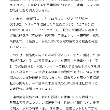
NET ZERO」を実現する製品開発の1つである、水素エンジンの
製品化に取り組んでいます。
これまでにMHIETは、レシプロガスエンジン「GS6R2～
GS16R2」シリーズを改良した単気筒エンジン（ピストン径
170mm × ストローク220mm）を、国立研究開発法人 産業技
術総合研究所（産総研）福島再生可能エネルギー研究所（福島
県郡山市）に設置し、水素100％で安定燃焼できる技術を確立
しています。
このたび、製品化に向けた次の段階として、新たに開発した6気
筒の500kWクラス水素専焼エンジンを搭載した発電セット（注
1）の実証設備と、水素トレーラーで搬入する高圧水素ガスを減
圧して発電セットに供給する水素供給設備が完成し、健全性確
認のための試験運転を開始しました。都市ガスを用いた確認運
転から開始し、今年度中に水素専焼の100％負荷運転における
安定燃焼の確認を目指します。
一連の実証試験では、新たに設計した水素100％を燃料とする6
気筒水素専焼エンジンの燃焼安定性、性能、信頼性などの検証
に加え、水素の特徴（注2）を考慮し、発電セットとして求め