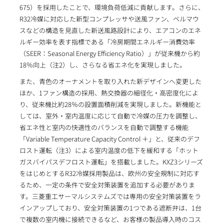
675）を採用したことで、環境負荷低減に貢献します。さらに、
R32冷媒に対応した新型コンプレッサや送風ファン、ベルマウ
スなどの構造を見直した新送風路設計により、エアコンのエネ
ルギー効率を表す指標である「冷房期間エネルギー消費効率
（SEER：Seasonal Energy Efficiency Ratio）」が従来機から約
18％向上（注2）し、さらなる省エネ化を実現しました。
また、青色のオーナメントを取り入れた新デザインへ変更した
ほか、1ファン構造の採用、熱交換器の細径化・高密度化によ
り、従来機比約28％の設置面積削減を実現しました。新機能と
しては、室外・室内温度に応じて自動で冷媒の圧力を調整し、
省エネ性と室内の快適性のバランスを自動で調整する機能
「Variable Temperature Capacity Control ＋」と、従来のデフ
ロスト運転（注3）による室内温度の低下を緩和する「ホット
ガスバイパスデフロスト運転」を搭載しました。KXZ3シリーズ
をはじめとするR32冷媒採用製品は、欧州の安全規制に対応す
るため、一定の条件で安全対策装置を追加する必要がありま
す。三菱重工サーマルシステムズでは専用の安全対策装置をラ
インアップしており、安全対策装置の1つである遮断弁は、1台
で複数の室内機に接続できるなど、お客様の製品導入時のコス