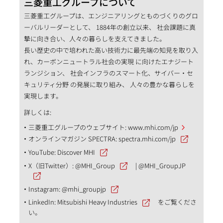
三菱重工グループについて
三菱重工グループは、エンジニアリングとものづくりのグロ
ーバルリーダーとして、 1884年の創立以来、 社会課題に真
摯に向き合い、人々の暮らしを支えてきました。
長い歴史の中で培われた高い技術力に最先端の知見を取り入
れ、カーボンニュートラル社会の実現 に向けたエナジート
ランジション、 社会インフラのスマート化、サイバー・セ
キュリティ分野 の発展に取り組み、 人々の豊かな暮らしを
実現します。
詳しくは:
三菱重工グループのウェブサイト:
www.mhi.com/jp
オンラインマガジン SPECTRA:
spectra.mhi.com/jp
YouTube:
Discover MHI
X（旧Twitter）:
@MHI_Group
|
@MHI_GroupJP
Instagram:
@mhi_groupjp
LinkedIn:
Mitsubishi Heavy Industries
をご覧くださ
い。