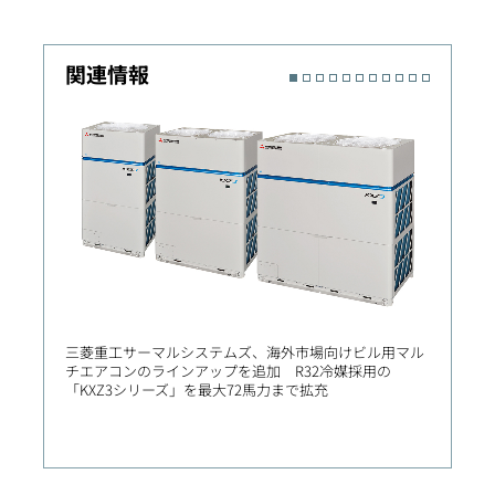
関連情報
三菱重工サーマルシステムズ、海外市場向けビル用マル
三菱重
チエアコンのラインアップを追加 R32冷媒採用の
高評価
「KXZ3シリーズ」を最大72馬力まで拡充
ーサイ