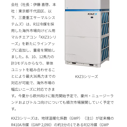
会社（社長：伊藤 喜啓、本
社：東京都千代田区、以
下、三菱重工サーマルシス
テムズ）は、R32冷媒を採
用した海外市場向けビル用
マルチエアコン「KXZ3シリ
ーズ」を新たにラインアッ
プに追加し、量産を開始し
ました。8、10、12馬力の
計3モデルからなり、単体
ユニットを組み合わせるこ
とにより最大36馬力までの
KXZ3シリーズ
対応が可能で、海外市場の
幅広いニーズに対応できま
す。今夏から欧州向けに販売開始予定で、豪州・ニュージーラ
ンドおよびトルコ向けについても順次市場展開していく予定で
す。
KXZ3シリーズは、地球温暖化係数（GWP）（注1）が従来機の
R410A冷媒（GWP 2,090）の約3分の1であるR32冷媒（GWP