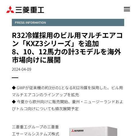
メ
イ
ン
PRESS INFORMATION
コ
R32冷媒採用のビル用マルチエアコ
ン
ン「KXZ3シリーズ」を追加
テ
8、10、12馬力の計3モデルを海外
ン
市場向けに展開
ツ
に
2024-04-09
移
動
◆ GWPが従来機の約3分の1となるR32冷媒を採用した、ビル用
マルチエアコンのラインアップを拡充
◆ 今夏から欧州向けに販売開始、豪州・ニュージーランドおよ
びトルコ向けについても順次展開予定
三菱重工グループの三菱重
工サーマルシステムズ株式