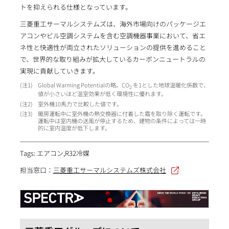
トを抑えられる仕様となっています。
三菱重工サーマルシステムズは、海外市場向けのパッケージエ
アコンやビル空調システムを含む空調機器事業において、省エ
ネ性と快適性が両立されたソリューションの提供を進めること
で、世界的な取り組みが拡大しているカーボンニュートラルの
実現に貢献していきます。
1
Global Warming Potentialの略。CO
を1とした地球温暖化係数で、
2
値が小さいほど温室効果が低く環境性に優れます。
2
室外機10馬力で比較した値です。
3
暖房運転中に室外機の熱交換器に付着した霜を取り除く運転です。
運転中は室内機の送風が停止するため、建物の条件によっては一時
的に室内温度が低下します。
Tags: エアコン,R32冷媒
担当窓口：
三菱重工サーマルシステムズ株式会社