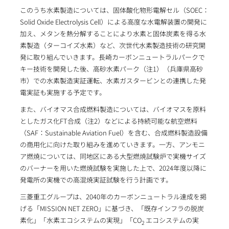
このうち水素製造については、固体酸化物形電解セル（SOEC：
Solid Oxide Electrolysis Cell）による高度な水電解装置の開発に
加え、メタンを熱分解することにより水素と固体炭素を得る水
素製造（ターコイズ水素）など、次世代水素製造技術の研究開
発に取り組んでいきます。長崎カーボンニュートラルパークで
キー技術を開発した後、高砂水素パーク（注1）（兵庫県高砂
市）での水素製造実証運転、水素ガスタービンとの連携した発
電実証も実施する予定です。
また、バイオマス合成燃料製造については、バイオマスを原料
としたガス化FT合成（注2）などによる持続可能な航空燃料
（SAF：Sustainable Aviation Fuel）を含む、合成燃料製造設備
の商用化に向けた取り組みを進めていきます。一方、アンモニ
ア燃焼については、同地区にある大型燃焼試験炉で実機サイズ
のバーナーを用いた燃焼試験を実施した上で、2024年度以降に
発電所の実機での高混焼実証試験を行う計画です。
三菱重工グループは、2040年のカーボンニュートラル達成を掲
げる「MISSION NET ZERO」に基づき、「既存インフラの脱炭
素化」「水素エコシステムの実現」「CO
エコシステムの実
2