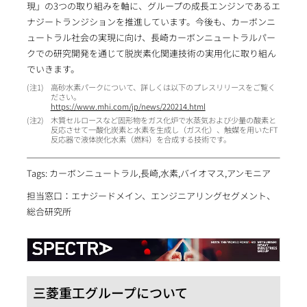
現」の3つの取り組みを軸に、グループの成長エンジンであるエ
ナジートランジションを推進しています。今後も、カーボンニ
ュートラル社会の実現に向け、長崎カーボンニュートラルパー
クでの研究開発を通じて脱炭素化関連技術の実用化に取り組ん
でいきます。
1
高砂水素パークについて、詳しくは以下のプレスリリースをご覧く
ださい。
https://www.mhi.com/jp/news/220214.html
2
木質セルロースなど固形物をガス化炉で水蒸気および少量の酸素と
反応させて一酸化炭素と水素を生成し（ガス化）、触媒を用いたFT
反応器で液体炭化水素（燃料）を合成する技術です。
Tags: カーボンニュートラル,長崎,水素,バイオマス,アンモニア
担当窓口：エナジードメイン、エンジニアリングセグメント、
総合研究所
三菱重工グループについて