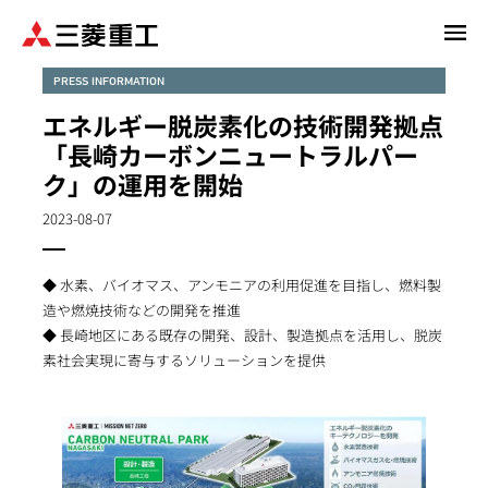
メ
イ
ン
PRESS INFORMATION
コ
エネルギー脱炭素化の技術開発拠点
ン
「長崎カーボンニュートラルパー
テ
ク」の運用を開始
ン
ツ
2023-08-07
に
移
動
◆ 水素、バイオマス、アンモニアの利用促進を目指し、燃料製
造や燃焼技術などの開発を推進
◆ 長崎地区にある既存の開発、設計、製造拠点を活用し、脱炭
素社会実現に寄与するソリューションを提供