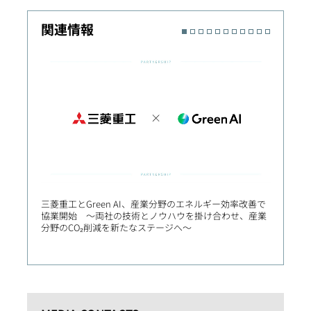
関連情報
三菱重工とGreen AI、産業分野のエネルギー効率改善で
産学連
協業開始 ～両社の技術とノウハウを掛け合わせ、産業
クス講
分野のCO₂削減を新たなステージへ～
社会実