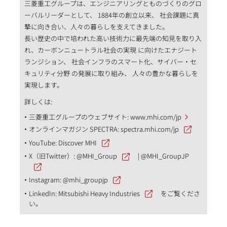
三菱重工グループは、エンジニアリングとものづくりのグロ
ーバルリーダーとして、 1884年の創立以来、 社会課題に真
摯に向き合い、人々の暮らしを支えてきました。
長い歴史の中で培われた高い技術力に最先端の知見を取り入
れ、カーボンニュートラル社会の実現 に向けたエナジート
ランジション、 社会インフラのスマート化、サイバー・セ
キュリティ分野 の発展に取り組み、 人々の豊かな暮らしを
実現します。
詳しくは:
三菱重工グループのウェブサイト:
www.mhi.com/jp
オンラインマガジン SPECTRA:
spectra.mhi.com/jp
YouTube:
Discover MHI
X（旧Twitter）:
@MHI_Group
|
@MHI_GroupJP
Instagram:
@mhi_groupjp
LinkedIn:
Mitsubishi Heavy Industries
をご覧くださ
い。