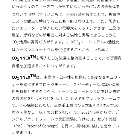
いった別々のフェーズでしか見ていなかったCO
の流通全体を
2
つないで可視化するとともに、その証跡を残すことで、投資や
コストの観点で検証することも可能となります。また、販売し
たいエミッターと購入したい需要家をマッチングさせ、工業や
農業、燃料などの新用途に対する供給も実現できることから
CO
活用の裾野が広がります。このCO
エコシステムの活性化
2
2
はカーボンニュートラルを促進することから、いち早く
TM
CO
NNEX
を導入しCO
流通を整流化することで、地球環境
2
2
保護を加速することにつながります。
TM
CO
NNEX
は、中立性・公平性を担保して高度なセキュリテ
2
ィーを確保するブロックチェーン、スピーディーな構築や柔軟
性を特長とするクラウド、カーボンニュートラルに向けた需給
の最適化を行うAIなどを活用したデジタルプラットフォームで
す。その構築にあたり、三菱重工および日本IBMはそれぞれの
強みを生かし、以下の分野を担います。2021年5月からは、デ
ジタルプラットフォームの実証実験に向けたコンセプト実証
（PoC：Proof of Concept）を行い、具体的に検討を進めてい
く予定です。