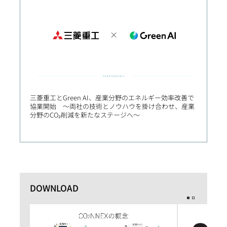
三菱重工とGreen AI、産業分野のエネルギー効率改善で
産学連
協業開始 ～両社の技術とノウハウを掛け合わせ、産業
クス講
分野のCO₂削減を新たなステージへ～
社会実
DOWNLOAD