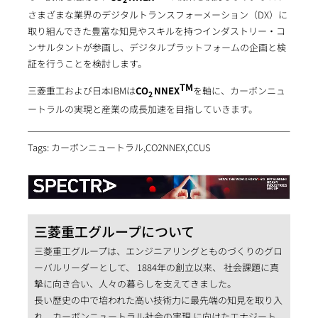
さまざまな業界のデジタルトランスフォーメーション（DX）に
取り組んできた豊富な知見やスキルを持つインダストリー・コ
ンサルタントが参画し、デジタルプラットフォームの企画と検
証を行うことを検討します。
TM
三菱重工および日本IBMは
CO
NNEX
を軸に、カーボンニュ
2
ートラルの実現と産業の成長加速を目指していきます。
Tags: カーボンニュートラル,CO2NNEX,CCUS
三菱重工グループについて
三菱重工グループは、エンジニアリングとものづくりのグロ
ーバルリーダーとして、 1884年の創立以来、 社会課題に真
摯に向き合い、人々の暮らしを支えてきました。
長い歴史の中で培われた高い技術力に最先端の知見を取り入
れ、カーボンニュートラル社会の実現 に向けたエナジート