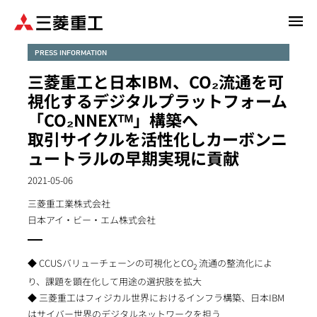
メ
イ
ン
PRESS INFORMATION
コ
三菱重工と日本IBM、CO₂流通を可
ン
視化するデジタルプラットフォーム
テ
「CO₂NNEXᵀᴹ」構築へ
ン
取引サイクルを活性化しカーボンニ
ツ
に
ュートラルの早期実現に貢献
移
2021-05-06
動
三菱重工業株式会社
日本アイ・ビー・エム株式会社
◆ CCUSバリューチェーンの可視化とCO
流通の整流化によ
2
り、課題を顕在化して用途の選択肢を拡大
◆ 三菱重工はフィジカル世界におけるインフラ構築、日本IBM
はサイバー世界のデジタルネットワークを担う