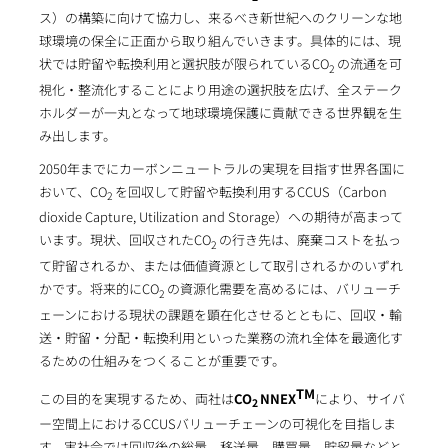
ス）の構築に向けて協力し、来るべき新世紀へのクリーンな地
球環境の保全に正面から取り組んでいきます。具体的には、現
状では貯留や転換利用と選択肢が限られているCO
の流通を可
2
視化・整流化することにより用途の選択肢を広げ、全ステーク
ホルダーが一丸となって地球環境保護に貢献できる世界観を生
み出します。
2050年までにカーボンニュートラルの実現を目指す世界各国に
おいて、CO
を回収して貯留や転換利用するCCUS（Carbon
2
dioxide Capture, Utilization and Storage）への期待が高まって
います。現状、回収されたCO
の行き先は、廃棄コストを払っ
2
て貯留されるか、または価値資源として取引されるかのいずれ
かです。将来的にCO
の資源化需要を高めるには、バリューチ
2
ェーンにおける現状の課題を顕在化させるとともに、回収・輸
送・貯留・分配・転換利用といった業務の流れ全体を最適化す
るための仕組みをつくることが重要です。
TM
この目的を実現するため、両社は
CO
NNEX
により、サイバ
2
ー空間上におけるCCUSバリューチェーンの可視化を目指しま
す。実社会では回収後の総量、移送量、購買量、貯留量などと