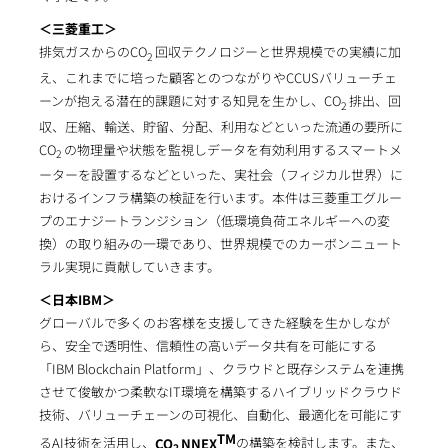
＜三菱重工＞
排気ガスからのCO
回収テクノロジーと世界規模での実績に加
2
え、これまでに培った顧客とのつながりやCCUSバリューチェ
ーンが抱える潜在的課題に対する知見を生かし、CO
排出、回
2
収、圧縮、輸送、貯留、分配、利用などといった流通の要所に
CO
の物理量や状態を監視しデータを有効利用するスマートメ
2
ーターを設置するなどといった、実社会（フィジカル世界）に
おけるインフラ構築の検証を行います。本件は三菱重工グルー
プのエナジートランジション（低環境負荷エネルギーへの変
換）の取り組みの一環であり、世界規模でのカーボンニュート
ラル実現に貢献していきます。
＜日本IBM＞
グローバルで多くのお客様を支援してきた経験を生かしなが
ら、安全で透明性、信頼性の高いデータ共有を可能にする
「IBM Blockchain Platform」、クラウドと既存システムを連携
させて俊敏かつ柔軟なIT環境を構築するハイブリッドクラウド
技術、バリューチェーンの可視化、自動化、最適化を可能にす
TM
るAI技術を活用し、
CO
NNEX
の構築を検討します。また、
2