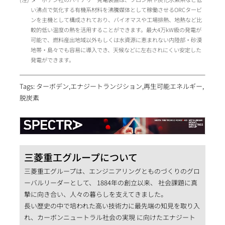
い沸点で気化する有機系材料を沸騰媒体として稼働させるORCタービ
ンを主機として構成されており、バイオマスや工場排熱、地熱など比
較的低い温度の熱を活用することができます。最大4万kW級の発電が
可能で、燃料産出地域以外もしくは水資源に恵まれない内陸部・砂漠
地帯・島々でも容易に導入でき、天候などに左右されにくい安定した
発電ができます。
Tags: ターボデン,エナジートランジション,再生可能エネルギー,
脱炭素
三菱重工グループについて
三菱重工グループは、エンジニアリングとものづくりのグロ
ーバルリーダーとして、 1884年の創立以来、 社会課題に真
摯に向き合い、人々の暮らしを支えてきました。
長い歴史の中で培われた高い技術力に最先端の知見を取り入
れ、カーボンニュートラル社会の実現 に向けたエナジート