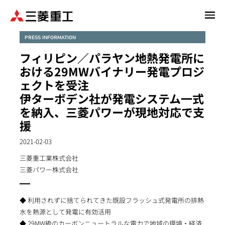
メ
イ
ン
PRESS INFORMATION
コ
フィリピン／パラヤン地熱発電所に
ン
おける29MWバイナリー発電プロジ
テ
ェクトを受注
ン
伊ターボデン社が発電システム一式
ツ
に
を納入、三菱パワーが現地対応で支
移
援
動
2021-02-03
三菱重工業株式会社
三菱パワー株式会社
◆ 利用されずに捨てられてきた既設フラッシュ式発電所の排熱
水を熱源として発電に有効活用
◆ 29MW級のカーボンニュートラルな電力で地域の環境・経済