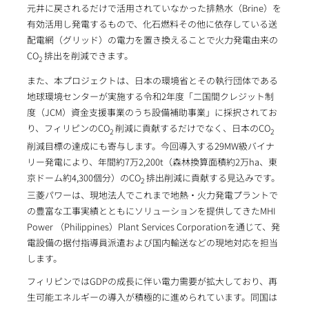
元井に戻されるだけで活用されていなかった排熱水（Brine）を
有効活用し発電するもので、化石燃料その他に依存している送
配電網（グリッド）の電力を置き換えることで火力発電由来の
CO
排出を削減できます。
2
また、本プロジェクトは、日本の環境省とその執行団体である
地球環境センターが実施する令和2年度「二国間クレジット制
度（JCM）資金支援事業のうち設備補助事業」に採択されてお
り、フィリピンのCO
削減に貢献するだけでなく、日本のCO
2
2
削減目標の達成にも寄与します。今回導入する29MW級バイナ
リー発電により、年間約7万2,200t（森林換算面積約2万ha、東
京ドーム約4,300個分）のCO
排出削減に貢献する見込みです。
2
三菱パワーは、現地法人でこれまで地熱・火力発電プラントで
の豊富な工事実績とともにソリューションを提供してきたMHI
Power （Philippines）Plant Services Corporationを通じて、発
電設備の据付指導員派遣および国内輸送などの現地対応を担当
します。
フィリピンではGDPの成長に伴い電力需要が拡大しており、再
生可能エネルギーの導入が積極的に進められています。同国は