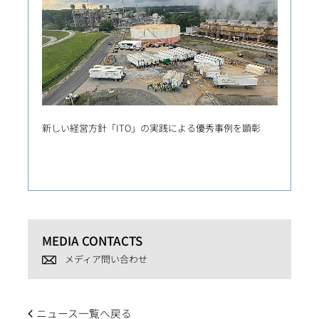
新しい経営方針「ITO」の実践による優秀事例を顕彰
英国初
注 ハ
ドセメ
MEDIA CONTACTS
メディア問い合わせ
ニュース一覧へ戻る