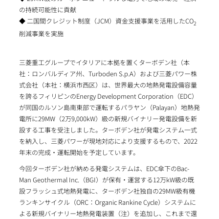
の持続可能性に貢献
◆ 二国間クレジット制度（JCM）資金支援事業を活用したCO
2
削減事業を実施
三菱重工グループでイタリアに本拠を置くターボデン社（本
社：ロンバルディア州、Turboden S.p.A）および三菱パワー株
式会社（本社：横浜市西区）は、世界最大の地熱発電設備容量
を誇るフィリピンのEnergy Development Corporation（EDC）
が同国のルソン島南東部で運転するパラヤン（Palayan）地熱発
電所に29MW（2万9,000kW）級の新規バイナリー発電設備を新
設する工事を受注しました。ターボデン社が発電システム一式
を納入し、三菱パワーが現地対応により支援するもので、2022
年末の完成・運転開始を予定しています。
今回ターボデン社が納める発電システムは、EDC傘下のBac-
Man Geothermal Inc.（BGI）が保有・運営する12万kW級の既
設フラッシュ式地熱発電に、ターボデン社独自の29MW級有機
ランキンサイクル（ORC：Organic Rankine Cycle）システムに
よる新規バイナリー地熱発電装置（注）を追加し、これまで還