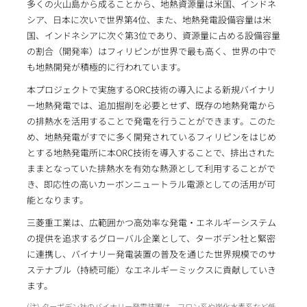
多くの火山島から成ることから、地熱資源量は米国、インドネ
シア、日本に次いで世界第4位、また、地熱発電設備容量は米
国、インドネシアに次ぐ第3位であり、資源量に占める設備容量
の割合（開発率）はフィリピンが世界で最も高く、世界の中で
も地熱開発が積極的に行われています。
本プロジェクトで実施するORC技術の導入による新規バイナリ
ー地熱発電では、追加掘削を必要とせず、既存の地熱発電から
の排熱水を活用することで発電を行うことができます。このた
め、地熱発電がすでに多く開発されているフィリピンをはじめ
とする地熱発電所に本ORC技術を導入することで、排出された
ままとなっていた排熱水を有効な熱源として利用することがで
き、即応性の高いカーボンニュートラル電源としての活用が可
能となります。
三菱重工業は、広範囲かつ高効率な発電・エネルギーシステム
の提供を追求するグローバル企業として、ターボデン社と緊密
に連携し、バイナリー発電装置の普及を通じた世界規模でのサ
ステナブル（持続可能）なエネルギーミックスに貢献していき
ます。
ターボデン社のバイナリー発電装置は、フロン系や炭化水素系など低