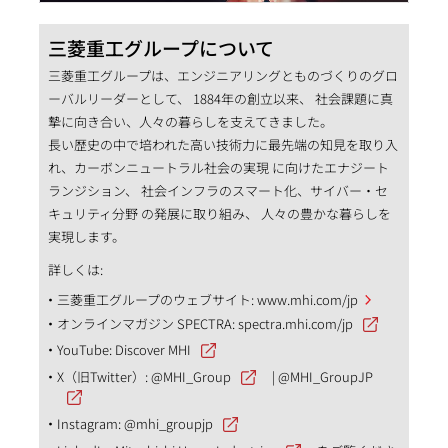
三菱重工グループについて
三菱重工グループは、エンジニアリングとものづくりのグロ
ーバルリーダーとして、 1884年の創立以来、 社会課題に真
摯に向き合い、人々の暮らしを支えてきました。
長い歴史の中で培われた高い技術力に最先端の知見を取り入
れ、カーボンニュートラル社会の実現 に向けたエナジート
ランジション、 社会インフラのスマート化、サイバー・セ
キュリティ分野 の発展に取り組み、 人々の豊かな暮らしを
実現します。
詳しくは:
三菱重工グループのウェブサイト:
www.mhi.com/jp
オンラインマガジン SPECTRA:
spectra.mhi.com/jp
YouTube:
Discover MHI
X（旧Twitter）:
@MHI_Group
|
@MHI_GroupJP
Instagram:
@mhi_groupjp