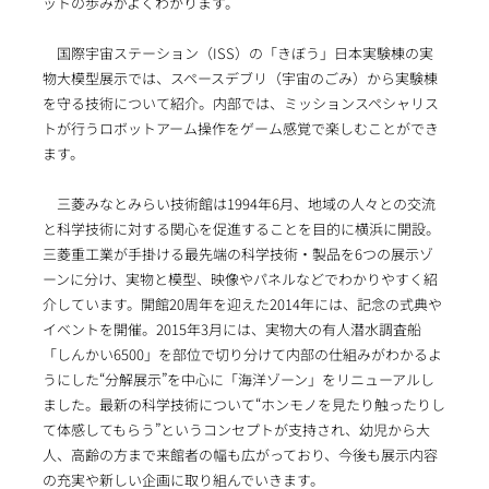
ットの歩みがよくわかります。
国際宇宙ステーション（ISS）の「きぼう」日本実験棟の実
物大模型展示では、スペースデブリ（宇宙のごみ）から実験棟
を守る技術について紹介。内部では、ミッションスペシャリス
トが行うロボットアーム操作をゲーム感覚で楽しむことができ
ます。
三菱みなとみらい技術館は1994年6月、地域の人々との交流
と科学技術に対する関心を促進することを目的に横浜に開設。
三菱重工業が手掛ける最先端の科学技術・製品を6つの展示ゾ
ーンに分け、実物と模型、映像やパネルなどでわかりやすく紹
介しています。開館20周年を迎えた2014年には、記念の式典や
イベントを開催。2015年3月には、実物大の有人潜水調査船
「しんかい6500」を部位で切り分けて内部の仕組みがわかるよ
うにした“分解展示”を中心に「海洋ゾーン」をリニューアルし
ました。最新の科学技術について“ホンモノを見たり触ったりし
て体感してもらう”というコンセプトが支持され、幼児から大
人、高齢の方まで来館者の幅も広がっており、今後も展示内容
の充実や新しい企画に取り組んでいきます。