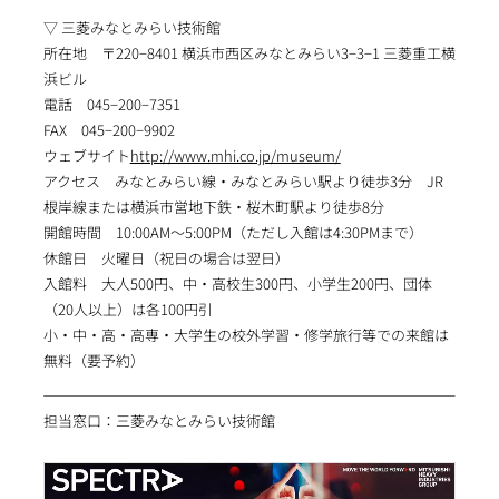
▽ 三菱みなとみらい技術館
所在地 〒220−8401 横浜市西区みなとみらい3−3−1 三菱重工横
浜ビル
電話 045−200−7351
FAX 045−200−9902
ウェブサイト
http://www.mhi.co.jp/museum/
アクセス みなとみらい線・みなとみらい駅より徒歩3分 JR
根岸線または横浜市営地下鉄・桜木町駅より徒歩8分
開館時間 10:00AM～5:00PM（ただし入館は4:30PMまで）
休館日 火曜日（祝日の場合は翌日）
入館料 大人500円、中・高校生300円、小学生200円、団体
（20人以上）は各100円引
小・中・高・高専・大学生の校外学習・修学旅行等での来館は
無料（要予約）
担当窓口：三菱みなとみらい技術館