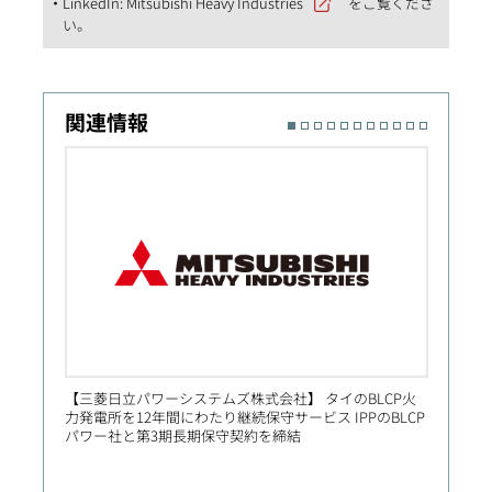
LinkedIn:
Mitsubishi Heavy Industries
をご覧くださ
い。
関連情報
【三菱日立パワーシステムズ株式会社】 タイのBLCP火
【Prim
力発電所を12年間にわたり継続保守サービス IPPのBLCP
社向け
パワー社と第3期長期保守契約を締結