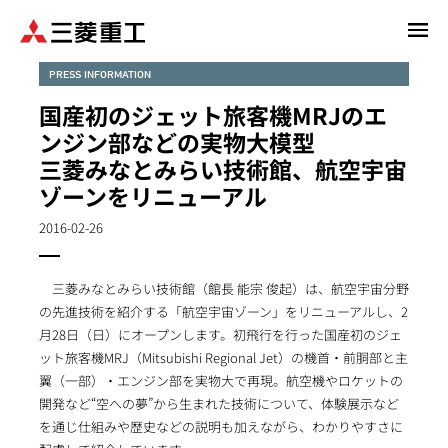
メ
イ
ン
PRESS INFORMATION
コ
国産初のジェット旅客機MRJのエ
ン
ンジン部などの実物大模型
テ
三菱みなとみらい技術館、航空宇宙
ン
ゾーンをリニューアル
ツ
に
2016-02-26
移
動
三菱みなとみらい技術館（館長 能宗 俊起）は、航空宇宙分野
の先進技術を紹介する「航空宇宙ゾーン」をリニューアルし、2
月28日（日）にオープンします。初飛行を行った国産初のジェ
ット旅客機MRJ（Mitsubishi Regional Jet）の機首・前胴部と主
翼（一部）・エンジン部を実物大で再現。航空機やロケットの
開発など“空への夢”から生まれた技術について、体験展示など
を通じ仕組みや歴史などの説明も加えながら、わかりやすさに