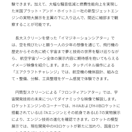
験できます。加えて、大幅な騒音低減と燃費性能向上を実現し
た米国プラット・アンド・ホイットニー社の新型ジェットエン
ジンの実物大展示を主翼の下に入り込んで、間近に細部まで観
察することが可能です。
長大スクリーンを使った「イマジネーションシアター」で
は、空を飛びたいと願う一人の少年の想像を通じて、飛行機の
歴史からその先に続く宇宙まで夢と技術の世界を駆け巡りなが
ら、 航空宇宙ゾーン全体の展示内容に期待感を抱いてもらえる
イメージ映像を紹介します。また、タッチパネル操作による
「エアクラフトチャレンジ」では、航空機の機体設計、組み立
て・整備、分解、工具整理をゲーム感覚で体験できます。
円筒型スクリーンによる「フロンティアシアター」では、宇
宙開発技術の未来についてダイナミックな映像で解説します。
ロケットエンジンのコーナーでは、H-IIAおよびH-IIBロケットに
搭載されているLE-7Aエンジンとその前身であるLE-7の実物展示
により、エンジン技術の進化を確認できます。ロケットの模型
展示では、現在開発中のH3ロケットが新たに加わり、国産ロケ