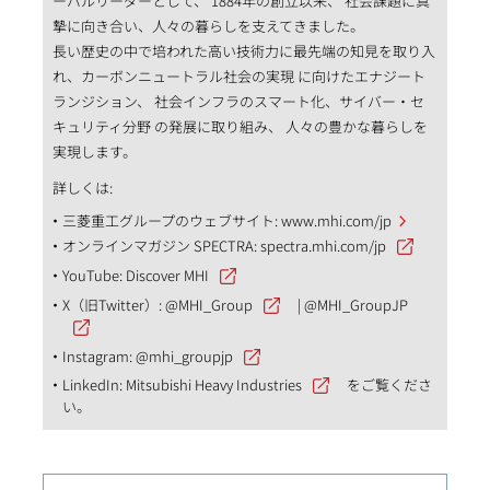
ーバルリーダーとして、 1884年の創立以来、 社会課題に真
摯に向き合い、人々の暮らしを支えてきました。
長い歴史の中で培われた高い技術力に最先端の知見を取り入
れ、カーボンニュートラル社会の実現 に向けたエナジート
ランジション、 社会インフラのスマート化、サイバー・セ
キュリティ分野 の発展に取り組み、 人々の豊かな暮らしを
実現します。
詳しくは:
三菱重工グループのウェブサイト:
www.mhi.com/jp
オンラインマガジン SPECTRA:
spectra.mhi.com/jp
YouTube:
Discover MHI
X（旧Twitter）:
@MHI_Group
|
@MHI_GroupJP
Instagram:
@mhi_groupjp
LinkedIn:
Mitsubishi Heavy Industries
をご覧くださ
い。