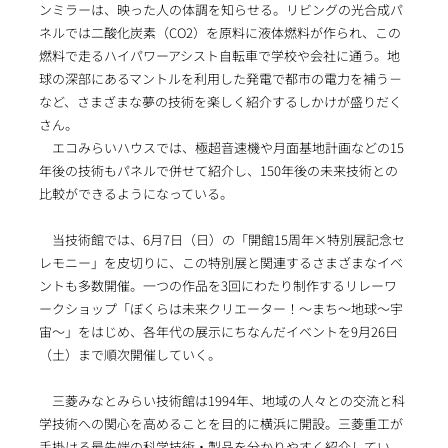
ンミラーは、映った人の体調を知らせる。リビングの光合成パ
ネルでは二酸化炭素（CO2）を原料に液体燃料が作られ、この
燃料で走るハイパワーアシスト自転車で学校や会社に通う。地
球の深部にあるマントルを利用した発電で都市の電力を補う－
など、さまざまな夢の技術を楽しく紹介するしかけが盛りだく
さん。
エコみらいハウスでは、極超音速機や月面基地計画などの15
年後の技術もパネルで併せて紹介し、150年後の未来技術との
比較ができるようになっている。
当技術館では、6月7日（日）の「開館15周年×特別展記念セ
レモニー」を皮切りに、この特別展と関連するさまざまなイベ
ントも多数開催。一つの作品を3回にわたり制作するリレーワ
ークショップ「ぼくらは未来クリエーター！～まち～地球～宇
宙～」をはじめ、各年代の展示にちなんだイベントを9月26日
（土）まで順次開催していく。
三菱みなとみらい技術館は1994年、地域の人々との交流と科
学技術への関心を高めることを目的に横浜に開設。三菱重工が
手掛ける最先端の科学技術・製品を分かりやすく紹介してい