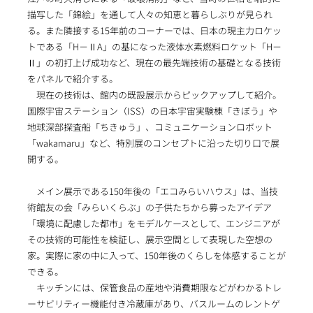
描写した「錦絵」を通して人々の知恵と暮らしぶりが見られ
る。また隣接する15年前のコーナーでは、日本の現主力ロケッ
トである「H－ⅡA」の基になった液体水素燃料ロケット「H－
Ⅱ」の初打上げ成功など、現在の最先端技術の基礎となる技術
をパネルで紹介する。
現在の技術は、館内の既設展示からピックアップして紹介。
国際宇宙ステーション（ISS）の日本宇宙実験棟「きぼう」や
地球深部探査船「ちきゅう」、コミュニケーションロボット
「wakamaru」など、特別展のコンセプトに沿った切り口で展
開する。
メイン展示である150年後の「エコみらいハウス」は、当技
術館友の会「みらいくらぶ」の子供たちから募ったアイデア
「環境に配慮した都市」をモデルケースとして、エンジニアが
その技術的可能性を検証し、展示空間として表現した空想の
家。実際に家の中に入って、150年後のくらしを体感することが
できる。
キッチンには、保管食品の産地や消費期限などがわかるトレ
ーサビリティー機能付き冷蔵庫があり、バスルームのレントゲ