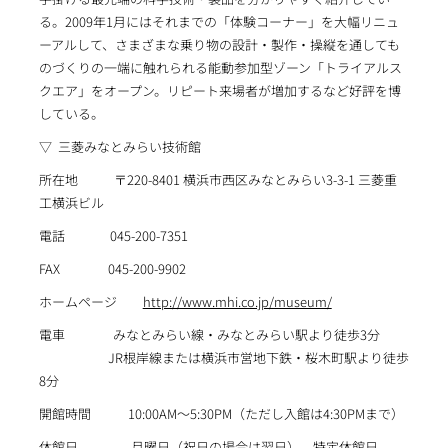
る。2009年1月にはそれまでの「体験コーナー」を大幅リニュ
ーアルして、さまざまな乗り物の設計・製作・操縦を通しても
のづくりの一端に触れられる能動参加型ゾーン「トライアルス
クエア」をオープン。リピート来場者が増加するなど好評を博
している。
▽ 三菱みなとみらい技術館
所在地 〒220-8401 横浜市西区みなとみらい3-3-1 三菱重
工横浜ビル
電話 045-200-7351
FAX 045-200-9902
ホームページ
http://www.mhi.co.jp/museum/
電車 みなとみらい線・みなとみらい駅より徒歩3分
JR根岸線または横浜市営地下鉄・桜木町駅より徒歩
8分
開館時間 10:00AM～5:30PM（ただし入館は4:30PMまで）
休館日 月曜日（祝日の場合は翌日）、特定休館日