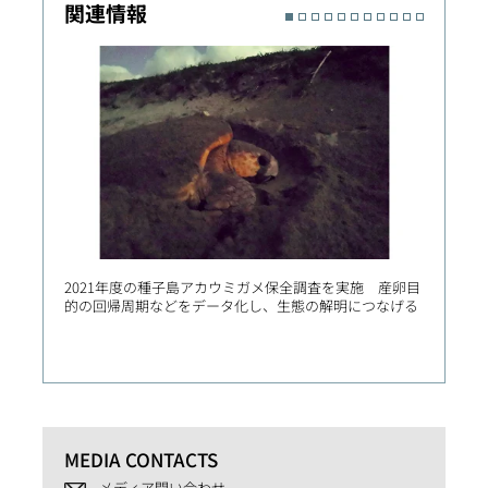
関連情報
2021年度の種子島アカウミガメ保全調査を実施 産卵目
中国・
的の回帰周期などをデータ化し、生態の解明につなげる
局との
場の急
MEDIA CONTACTS
メディア問い合わせ