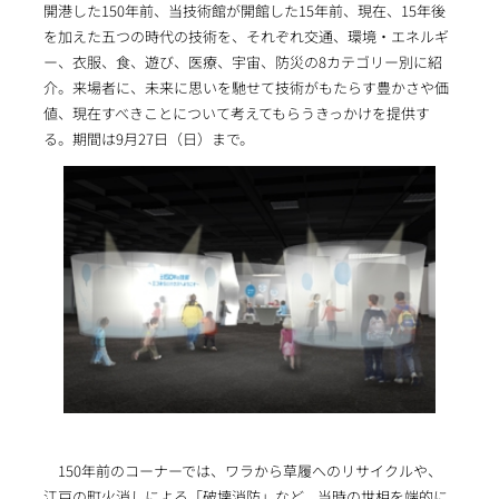
開港した150年前、当技術館が開館した15年前、現在、15年後
を加えた五つの時代の技術を、それぞれ交通、環境・エネルギ
ー、衣服、食、遊び、医療、宇宙、防災の8カテゴリー別に紹
介。来場者に、未来に思いを馳せて技術がもたらす豊かさや価
値、現在すべきことについて考えてもらうきっかけを提供す
る。期間は9月27日（日）まで。
150年前のコーナーでは、ワラから草履へのリサイクルや、
江戸の町火消しによる「破壊消防」など、当時の世相を端的に