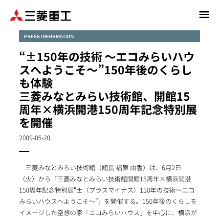
メ
イ
ン
PRESS INFORMATION
コ
“±150年の技術 ～エコみらいハウ
ン
スへようこそ～”150年後のくらし
テ
も体験
ン
三菱みなとみらい技術館、開館15
ツ
に
周年×横浜開港150周年記念特別展
移
を開催
動
2009-05-20
三菱みなとみらい技術館（館長 福原 由香）は、6月2日
（火）から「三菱みなとみらい技術館開館15周年×横浜開港
150周年記念特別展“±（プラスマイナス）150年の技術～エコ
みらいハウスへようこそ～”」を開催する。150年後のくらしを
イメージした空想の家「エコみらいハウス」を中心に、横浜が