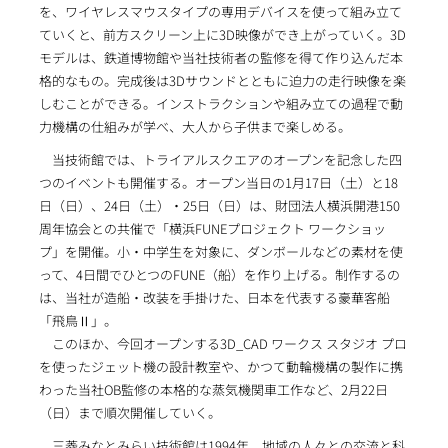
を、ワイヤレスマウスタイプの専用デバイスを使って組み立て
ていくと、前方スクリーン上に3D映像ができ上がっていく。3D
モデルは、鉄道博物館や当社技術者の監修を得て作り込んだ本
格的なもの。完成後は3Dサウンドとともに迫力の走行映像を楽
しむことができる。インストラクションや組み立ての過程で動
力機構の仕組みが学べ、大人から子供まで楽しめる。
当技術館では、トライアルスクエアのオープンを記念した四
つのイベントも開催する。オープン当日の1月17日（土）と18
日（日）、24日（土）・25日（日）は、財団法人横浜開港150
周年協会との共催で「横浜FUNEプロジェクト ワークショッ
プ」を開催。小・中学生を対象に、ダンボールなどの素材を使
って、4日間でひとつのFUNE（船）を作り上げる。制作するの
は、当社が造船・改装を手掛けた、日本を代表する豪華客船
「飛鳥Ⅱ」。
このほか、今回オープンする3D_CAD ワークス スタジオ プロ
を使ったジェット機の設計教室や、かつて動輪機構の製作に携
わった当社OB監修の本格的な蒸気機関車工作など、2月22日
（日）まで順次開催していく。
三菱みなとみらい技術館は1994年、地域の人々との交流と科