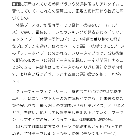
画面に表示されている参照グラフや関連数値もリアルタイムに
変化していく。これらの演算式も、正規の設計理論や数式に基
づくもの。
体験ブースは、制限時間内での設計・操縦を6チーム（ブー
ス）で競い、最後にチームのランキングが発表される「ミッシ
ョンタイプ」（体験時間約20分）と、4種類の乗り物から好き
なプログラムを選び、個々のペースで設計・操縦できる5ブース
の「フリータイプ」に分かれる。フリータイプでは、当技術館
で配布のIDカードに設計データを記録し、一定期間保存するこ
とができる。来館者はこのデータからくり返し設計変更が可能
で、より良い解に近づこうとする真の設計感覚を養うことがで
きる。
フューチャーファクトリーは、時間帯ごとにC57型蒸気機関
車もしくはコンセプトカーの製作体験ができる、近未来感覚の
複合展示空間。最大24人の参加者が「専用デバイス」と「3Dメ
ガネ」を使い、協力して仮想モデルを組み上げていく、ワーク
ショップタイプの展示となっている。体験時間は約20分。
組み立て作業は前方スクリーンに登場するガイドに従って進
める。特殊テーブル画面上の部品映像（デジタル・パーツ）