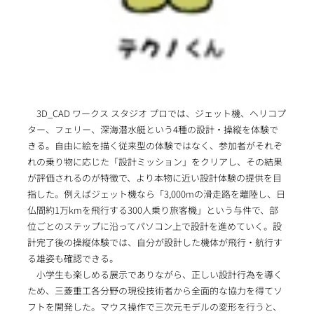
3D_CAD ワークス スタジオ プロでは、ジェット機、ヘリコプ
ター、フェリー、深海潜水艇という4種の設計・操縦を体験で
きる。自由に絵を描く従来型の体験ではなく、参加者がそれぞ
れの乗り物に応じた「設計ミッション」をクリアし、その結果
が評価されるのが特徴で、より本物に近い設計体験の提供を目
指した。例えばジェット機なら「3,000mの滑走路を離陸し、日
仏間約1万kmを飛行する300人乗り旅客機」という与件で、部
位ごとのステップに沿ってパソコン上で設計を進めていく。設
計完了後の操縦体験では、自分が設計した機体が飛行・航行す
る雄姿も確認できる。
小学生も楽しめる展示でありながら、正しい設計行為を導く
ため、三菱重工各分野の現役技術者から全面的な協力を得てソ
フトを開発した。マウス操作で三次元モデルの変形を行うと、