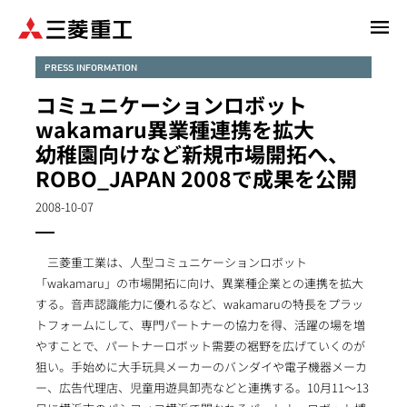
メ
イ
ン
PRESS INFORMATION
コ
コミュニケーションロボット
ン
wakamaru異業種連携を拡大
テ
幼稚園向けなど新規市場開拓へ、
ン
ROBO_JAPAN 2008で成果を公開
ツ
に
2008-10-07
移
動
三菱重工業は、人型コミュニケーションロボット
「wakamaru」の市場開拓に向け、異業種企業との連携を拡大
する。音声認識能力に優れるなど、wakamaruの特長をプラッ
トフォームにして、専門パートナーの協力を得、活躍の場を増
やすことで、パートナーロボット需要の裾野を広げていくのが
狙い。手始めに大手玩具メーカーのバンダイや電子機器メーカ
ー、広告代理店、児童用遊具卸売などと連携する。10月11～13