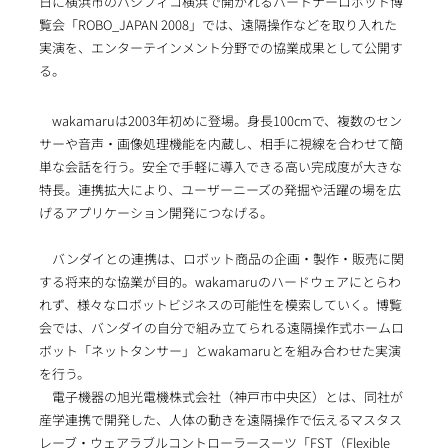
日に横浜市のパシフィコ横浜で開かれるパートナーロボット博
覧会「ROBO_JAPAN 2008」では、遠隔操作などを取り入れた
実演を、エンターテインメント分野での協業成果として公開す
る。
wakamaruは2003年初めに登場。身長100cmで、複数のセン
サーや音声・画像処理機能を内蔵し、相手に視線を合わせて簡
単な会話を行う。安全で手軽に導入できる高い完成度が大きな
特長。連携拡大により、ユーザーニーズの発掘や活躍の場を広
げるアプリケーション開発につなげる。
バンダイとの連携は、ロボット商品の企画・製作・販売に関
する将来的な協業が目的。wakamaruのハードウェアにとらわ
れず、様々なロボットビジネスの可能性を模索していく。博覧
会では、バンダイの自分で組み立てられる遠隔操作式ホームロ
ボット「ネットタンサー」とwakamaruとを組み合わせた実演
を行う。
電子機器の旭光電機株式会社（神戸市中央区）とは、同社が
産学連携で開発した、人体の動きを遠隔操作で伝えるマスタス
レーブ・ウェアラブルコントローラースーツ「FST（Flexible