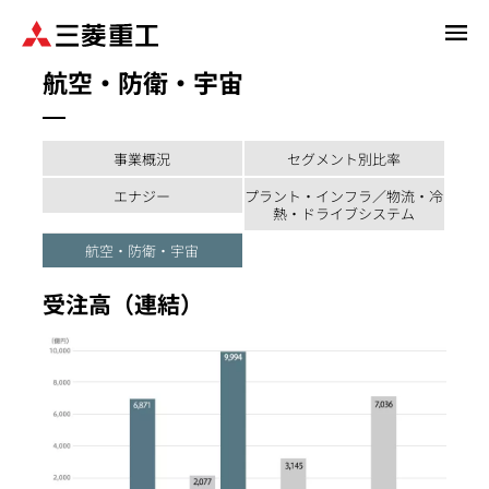
メ
イ
航空・防衛・宇宙
ン
コ
ン
テ
事業概況
セグメント別比率
ン
エナジー
プラント・インフラ／物流・冷
ツ
熱・ドライブシステム
に
航空・防衛・宇宙
移
動
受注高（連結）