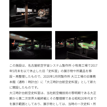
この施設は、名古屋航空宇宙システム製作所 小牧南工場で2017
年5月末を以て休止した旧「史料室」の展示物や所蔵品を移
設・再整理したもので、2020年1月同製作所 大江工場の旧事務
本館（通称：時計台）に「大江時計台航空史料室」として新た
に開設したものです。
大江時計台航空史料室は、当社航空機技術の黎明期である大正
期から第二次世界大戦終戦とその整理期である昭和20年代まで
を展示範囲としており、展示物としては、当時の一次史料・所