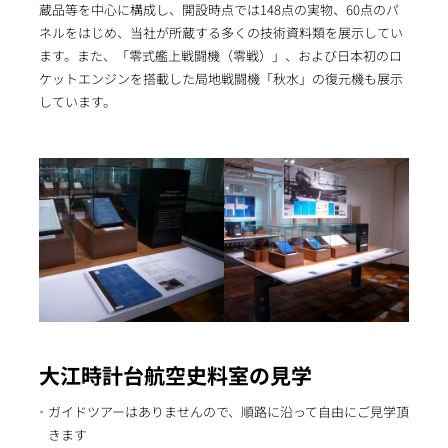
蔵品等を中心に構成し、開設時点では148点の実物、60点のパ
ネルをはじめ、当社が所蔵する多くの技術資料類を展示してい
ます。また、「零式艦上戦闘機（零戦）」、および日本初のロ
ケットエンジンを搭載した局地戦闘機「秋水」の復元機も展示
しています。
大江時計台航空史料室の見学
ガイドツアーはありませんので、順路に沿って自由にご見学頂
きます