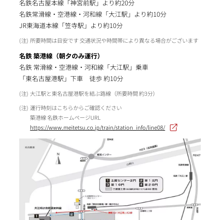
名鉄名古屋本線「神宮前駅」より約20分
名鉄常滑線・空港線・河和線「大江駅」より約10分
JR東海道本線「笠寺駅」より約10分
所要時間は目安です 交通状況や時間帯により異なる場合がございます
名鉄 築港線（朝夕のみ運行）
名鉄 常滑線・空港線・河和線「大江駅」乗車
「東名古屋港駅」下車 徒歩 約10分
大江駅と東名古屋港駅を結ぶ路線（所要時間 約3分）
運行時刻はこちらからご確認ください
築港線 名鉄ホームページURL
https://www.meitetsu.co.jp/train/station_info/line08/