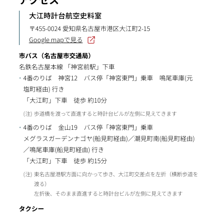
大江時計台航空史料室
〒455-0024 愛知県名古屋市港区大江町2-15
Google mapで見る
市バス（名古屋市交通局）
名鉄名古屋本線 「神宮前駅」下車
4番のりば 神宮12 バス停「神宮東門」乗車 鳴尾車庫(元
塩町経由) 行き
「大江町」下車 徒歩 約10分
歩道橋を渡って直進すると時計台ビルが左側に見えてきます
4番のりば 金山19 バス停「神宮東門」乗車
メグラスガーデンナゴヤ(船見町経由)／潮見町南(船見町経由)
／鳴尾車庫(船見町経由) 行き
「大江町」下車 徒歩 約15分
東名古屋港駅方面に向かって歩き、大江町交差点を左折（横断歩道を
渡る）
左折後、そのまま直進すると時計台ビルが左側に見えてきます
タクシー