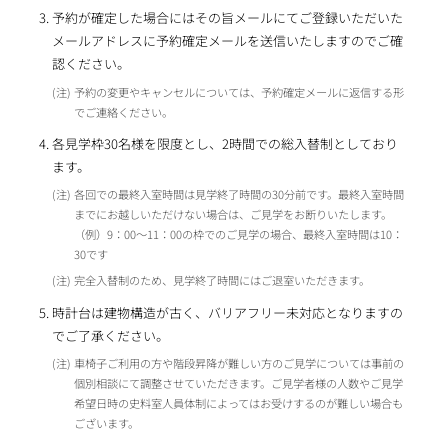
予約が確定した場合にはその旨メールにてご登録いただいた
メールアドレスに予約確定メールを送信いたしますのでご確
認ください。
予約の変更やキャンセルについては、予約確定メールに返信する形
でご連絡ください。
各見学枠30名様を限度とし、2時間での総入替制としており
ます。
各回での最終入室時間は見学終了時間の30分前です。最終入室時間
までにお越しいただけない場合は、ご見学をお断りいたします。
（例）9：00～11：00の枠でのご見学の場合、最終入室時間は10：
30です
完全入替制のため、見学終了時間にはご退室いただきます。
時計台は建物構造が古く、バリアフリー未対応となりますの
でご了承ください。
車椅子ご利用の方や階段昇降が難しい方のご見学については事前の
個別相談にて調整させていただきます。ご見学者様の人数やご見学
希望日時の史料室人員体制によってはお受けするのが難しい場合も
ございます。