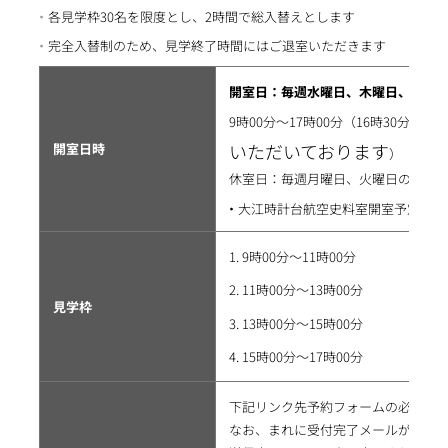
各見学枠30名を限度とし、2時間で総入替えとします
完全入替制のため、見学終了時間にはご退室いただきます
開室日：毎週水曜日、木曜日、金曜
を過
9時00分～17時00分（16時30分
いただいております
開室日時
）
休室日：毎週月曜日、火曜日の他、
大江時計台航空史料室開室予定カレンダ
9時00分～11時00分
11時00分～13時00分
見学枠
13時00分～15時00分
15時00分～17時00分
下記リンク先予約フォームの必要事
なお、まれに受付完了メールが送付