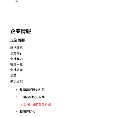
い。
企業情報
企業概要
経営理念
企業方針
会社案内
役員一覧
会社組織
沿革
展示施設
長崎造船所史料館
下関造船所史料館
大江時計台航空史料室
和田岬砲台