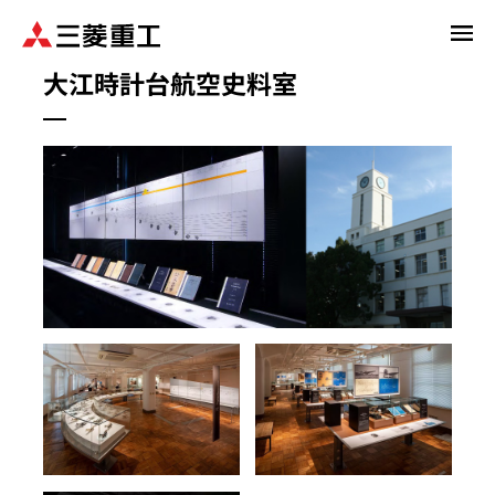
メ
イ
大江時計台航空史料室
ン
コ
ン
テ
ン
ツ
に
移
動