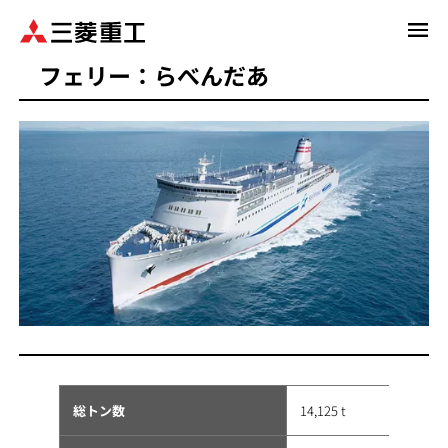
メ
イ
フェリー：らべんだあ
ン
コ
ン
テ
ン
ツ
に
移
動
総トン数
14,125 t