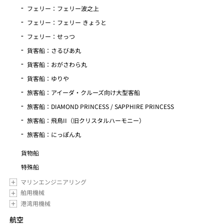
フェリー：フェリー波之上
フェリー：フェリー きょうと
フェリー：せっつ
貨客船：さるびあ丸
貨客船：おがさわら丸
貨客船：ゆりや
旅客船：アイーダ・クルーズ向け大型客船
旅客船：DIAMOND PRINCESS / SAPPHIRE PRINCESS
旅客船：飛鳥II（旧クリスタルハーモニー）
旅客船：にっぽん丸
貨物船
特殊船
マリンエンジニアリング
舶用機械
港湾用機械
航空