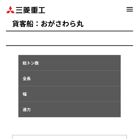
メ
イ
貨客船：おがさわら丸
ン
コ
ン
テ
ン
ツ
総トン数
11,035 
に
移
全長
150.0 
動
幅
20.4 m
速力
23.8 kn