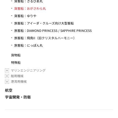
貨客船：さるびあ丸
貨客船：おがさわら丸
貨客船：ゆりや
旅客船：アイーダ・クルーズ向け大型客船
旅客船：DIAMOND PRINCESS / SAPPHIRE PRINCESS
旅客船：飛鳥II（旧クリスタルハーモニー）
旅客船：にっぽん丸
貨物船
特殊船
マリンエンジニアリング
舶用機械
港湾用機械
航空
宇宙開発・防衛