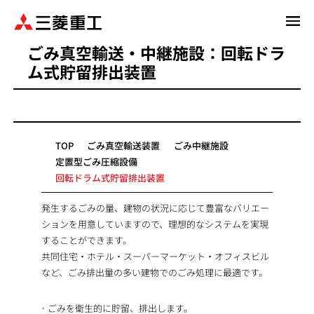
メ
イ
ごみ真空輸送・中継施設：回転ドラ
ン
ム式貯留排出装置
コ
ン
テ
ン
ツ
TOP
ごみ真空輸送装置
ごみ中継施設
に
定置型ごみ圧縮設備
移
回転ドラム式貯留排出装置
動
発生するごみの量、建物の状況に応じて豊富なバリエー
ションを用意していますので、理想的なシステムを実現
することができます。
共同住宅・ホテル・スーパーマーケット・オフィスビル
など、ごみ排出量の多い建物でのごみ処理に最適です。
ごみを衛生的に貯留、排出します。