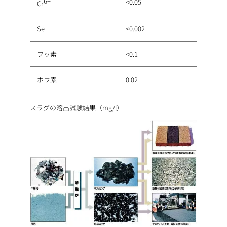
6+
<0.05
Cr
Se
<0.002
フッ素
<0.1
ホウ素
0.02
スラグの溶出試験結果（mg/l）