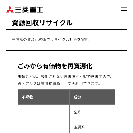
メ
イ
資源回収リサイクル
ン
コ
ン
高信頼の資源化技術でリサイクル社会を実現
テ
ン
ツ
に
ごみから有価物を再資源化
移
缶類などは、酸化されないまま選別回収できますので、
動
鉄・アルミは有価物資源として再利用できます。
不燃物
成分
全鉄
金属鉄