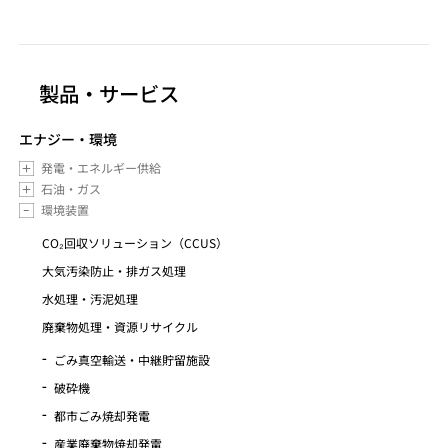
製品・サービス
エナジー・環境
発電・エネルギー供給
石油・ガス
環境装置
CO₂回収ソリューション（CCUS）
大気汚染防止・排ガス処理
水処理・汚泥処理
廃棄物処理・資源リサイクル
ごみ真空輸送・中継貯留施設
破砕機
都市ごみ焼却発電
産業廃棄物焼却発電