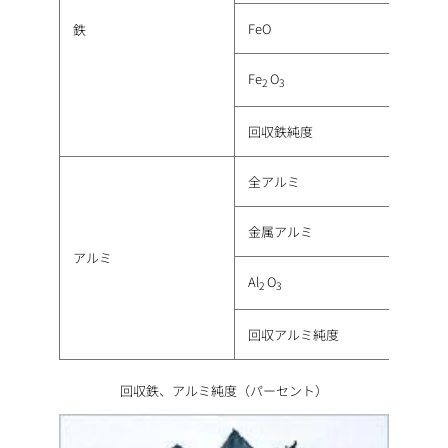
FeO
鉄
Fe
O
2
3
回収鉄純度
全アルミ
金属アルミ
アルミ
Al
O
2
3
回収アルミ純度
回収鉄、アルミ純度（パーセント）