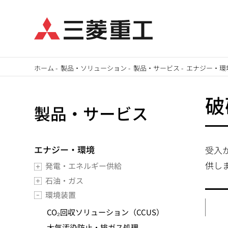
メ
ホーム
-
製品・ソリューション
-
製品・サービス
-
エナジー・環
イ
パ
ン
破
製品・サービス
ン
コ
ン
く
テ
エナジー・環境
受入
ず
ン
供し
発電・エネルギー供給
ツ
石油・ガス
に
環境装置
移
CO₂回収ソリューション（CCUS）
動
大気汚染防止・排ガス処理