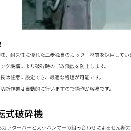
徴
れ味、耐久性に優れた三菱独自のカッター材質を採用してい
ィング機構により破砕時のごみ飛散を防止します。
断長は任意に設定でき、最適な処理が可能です。
縮切断作業は自動的に行いますので操作が容易です。
転式破砕機
形カッターバーと大小ハンマーの組み合わせによるせん断力