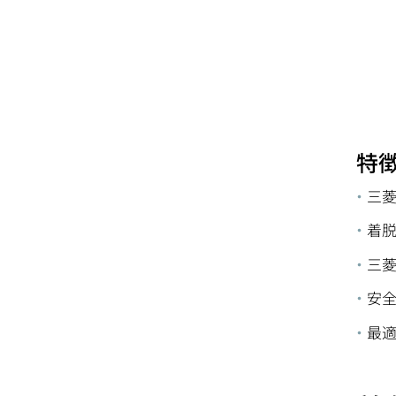
特
三
着
三
安
最