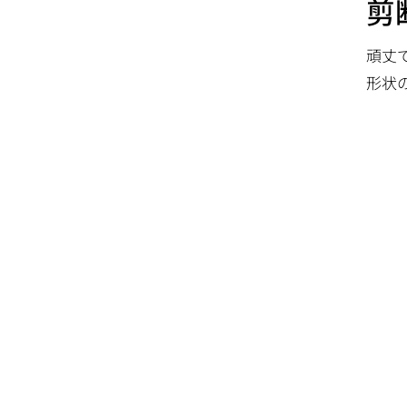
剪
頑丈
形状