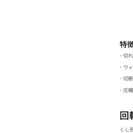
特
切
ウ
切
圧
回
くし