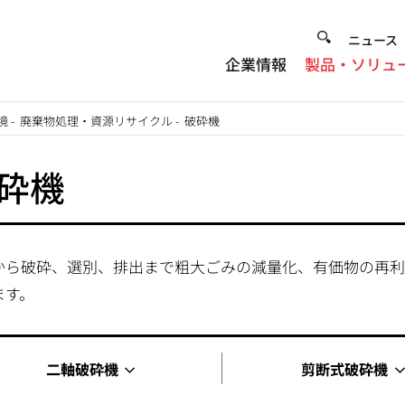
Heade
ニュース
企業情報
製品・ソリュ
Menu
境
-
廃棄物処理・資源リサイクル
-
破砕機
砕機
から破砕、選別、排出まで粗大ごみの減量化、有価物の再利
ます。
二軸破砕機
剪断式破砕機