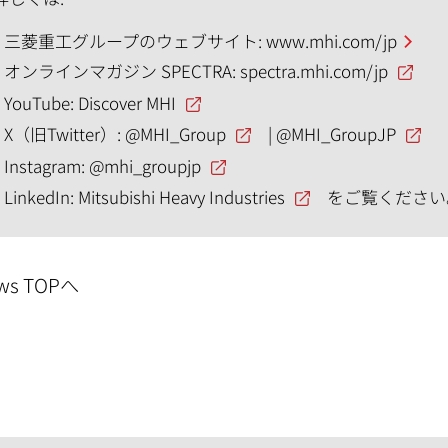
三菱重工グループのウェブサイト:
www.mhi.com/jp
オンラインマガジン SPECTRA:
spectra.mhi.com/jp
YouTube:
Discover MHI
X（旧Twitter）:
@MHI_Group
|
@MHI_GroupJP
Instagram:
@mhi_groupjp
LinkedIn:
Mitsubishi Heavy Industries
をご覧ください
ws TOPへ