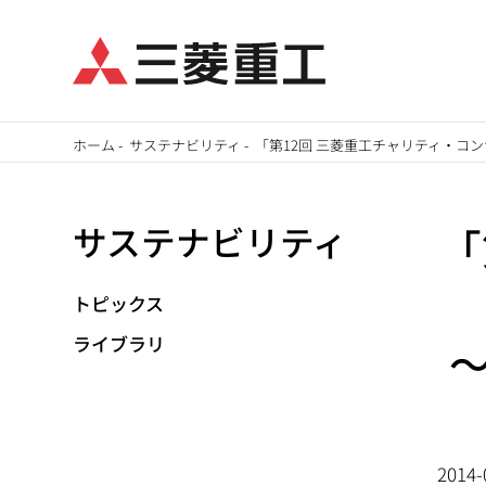
メ
ホーム
-
サステナビリティ
-
「第12回 三菱重工チャリティ・コ
イ
パ
ン
サステナビリティ
「
ン
コ
ン
く
テ
トピックス
ず
ン
ライブラリ
ツ
に
移
動
2014-