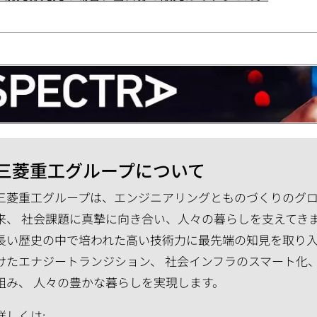
三菱重工グループについて
三菱重工グループは、エンジニアリングとものづくりのグロー
来、 社会課題に真摯に向き合い、人々の暮らしを支えてき
長い歴史の中で培われた高い技術力に最先端の知見を取り入
けたエナジートランジション、 社会インフラのスマート化
組み、 人々の豊かな暮らしを実現します。
詳しくは: