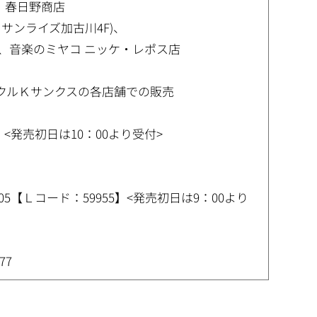
、春日野商店
 サンライズ加古川4F)、
、音楽のミヤコ ニッケ・レポス店
ークルＫサンクスの各店舗での販売
13】<発売初日は10：00より受付>
005【Ｌコード：59955】<発売初日は9：00より
7
77