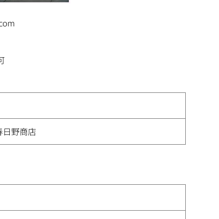
.com
可
春日野商店