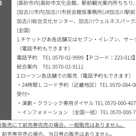
売
(高砂市内)高砂市文化会館、駅前観光案内所ちちり
(加古川市内)加古川市民会館仮事務所(JR加古川駅前
加古川総合文化センター、加古川ウェルネスパーク
(全国)
1.チケットぴあ各店舗又はセブン・イレブン、サ
（電話予約もできます）
電話予約 TEL 0570-02-9999【Ｐコード：223-0
総合案内 TEL 0570-02-9111
2.ローソン各店舗での販売（電話予約もできます）
・24時間Ｌコード予約（近畿地区）TEL 0570-084-
受付>
・演劇・クラシック専用ダイヤル TEL 0570-000-40
・インフォメーション （全国一括）TEL 0570-000-7
行販売にて前売券完売の場合、一般販売はありません。
、前売券完売の場合、当日券の販売はありません。