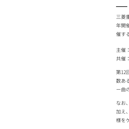
三菱
年開
催す
主催
共催
第1
数あ
ー曲
なお
加え
様を