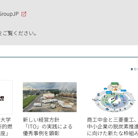
GroupJP
をご覧ください。
都大学
新しい経営方針
商工中金と三菱重工
新的燃
「ITO」の実践による
中小企業の脱炭素推
講座」
優秀事例を顕彰
に向けた新たな枠組