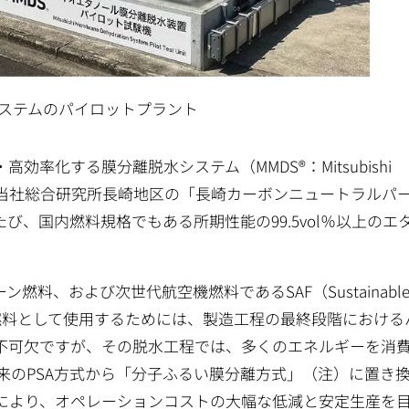
ステムのパイロットプラント
率化する膜分離脱水システム（MMDS®：Mitsubishi
の開発に関し、当社総合研究所長崎地区の「長崎カーボンニュートラルパ
、国内燃料規格でもある所期性能の99.5vol％以上のエ
料、および次世代航空機燃料であるSAF（Sustainabl
います。燃料として使用するためには、製造工程の最終段階における
不可欠ですが、その脱水工程では、多くのエネルギーを消
従来のPSA方式から「分子ふるい膜分離方式」（注）に置き
減により、オペレーションコストの大幅な低減と安定生産を