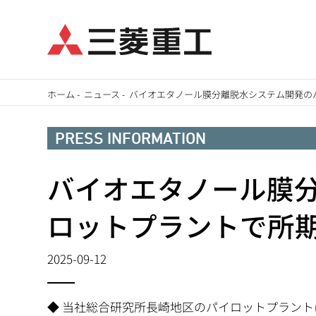
メ
ホーム
-
ニュース
-
バイオエタノール膜分離脱水システム開発の
イ
パ
ン
PRESS INFORMATION
ン
コ
ン
バイオエタノール膜
く
テ
ず
ロットプラントで所
ン
ツ
2025-09-12
に
移
動
◆ 当社総合研究所長崎地区のパイロットプラントに