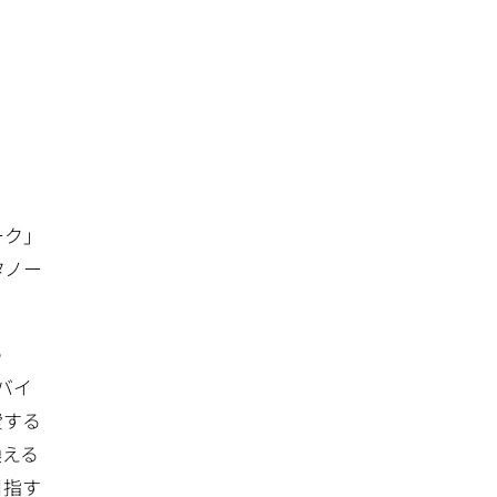
ーク」
タノー
e
バイ
費する
換える
目指す