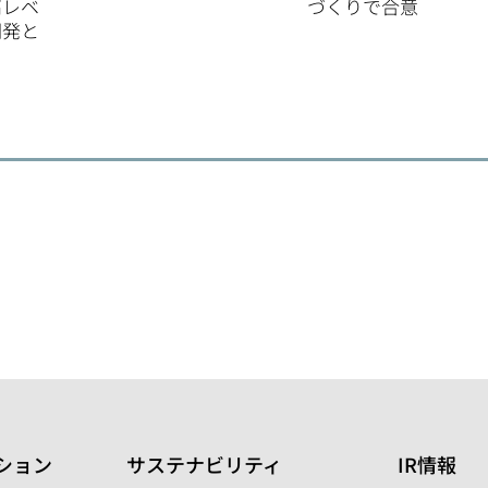
高レベ
づくりで合意
開発と
ション
サステナビリティ
IR情報