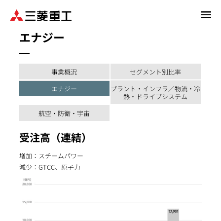
メ
イ
エナジー
ン
コ
ン
テ
事業概況
セグメント別比率
ン
エナジー
プラント・インフラ／物流・冷
ツ
熱・ドライブシステム
に
航空・防衛・宇宙
移
動
受注高（連結）
増加：スチームパワー
減少：GTCC、原子力