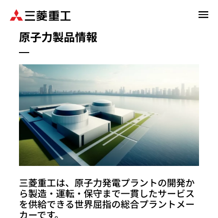
メ
イ
原子力製品情報
ン
コ
ン
テ
ン
ツ
に
移
動
三菱重工は、原子力発電プラントの開発か
ら製造・運転・保守まで一貫したサービス
を供給できる世界屈指の総合プラントメー
カーです。