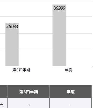
第3四半期
年度
億円
-
-