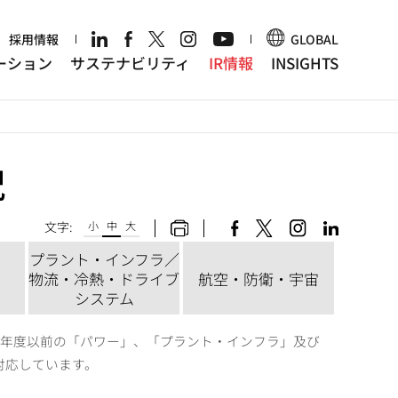
r
採用情報
GLOBAL
ーション
サステナビリティ
IR情報
INSIGHTS
況
文字:
小
中
大
プラント・インフラ／
物流・冷熱・ドライブ
航空・防衛・宇宙
システム
19年度以前の「パワー」、「プラント・インフラ」及び
対応しています。