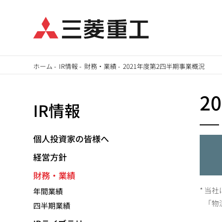
メ
ホーム
-
IR情報
-
財務・業績
-
2021年度第2四半期事業概況
イ
パ
ン
2
IR情報
ン
コ
ン
く
テ
個人投資家の皆様へ
ず
ン
経営方針
ツ
財務・業績
に
当社
年間業績
移
「物
四半期業績
動