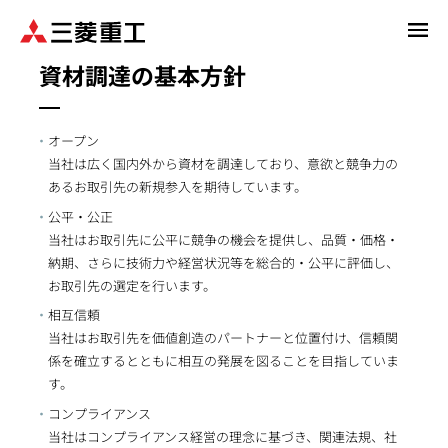
メ
イ
資材調達の基本方針
ン
コ
ン
オープン
テ
当社は広く国内外から資材を調達しており、意欲と競争力の
ン
あるお取引先の新規参入を期待しています。
ツ
に
公平・公正
移
当社はお取引先に公平に競争の機会を提供し、品質・価格・
動
納期、さらに技術力や経営状況等を総合的・公平に評価し、
お取引先の選定を行います。
相互信頼
当社はお取引先を価値創造のパートナーと位置付け、信頼関
係を確立するとともに相互の発展を図ることを目指していま
す。
コンプライアンス
当社はコンプライアンス経営の理念に基づき、関連法規、社