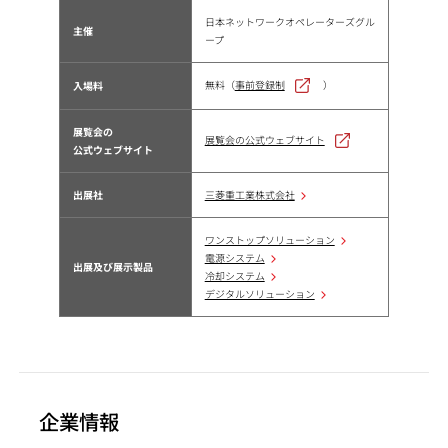
日本ネットワークオペレーターズグル
主催
ープ
無料（
事前登録制
）
入場料
展覧会の
展覧会の公式ウェブサイト
公式ウェブサイト
出展社
三菱重工業株式会社
ワンストップソリューション
電源システム
出展及び展示製品
冷却システム
デジタルソリューション
企業情報