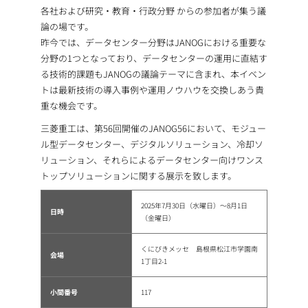
各社および研究・教育・行政分野 からの参加者が集う議
論の場です。
昨今では、データセンター分野はJANOGにおける重要な
分野の1つとなっており、データセンターの運用に直結す
る技術的課題もJANOGの議論テーマに含まれ、本イベン
トは最新技術の導入事例や運用ノウハウを交換しあう貴
重な機会です。
三菱重工は、第56回開催のJANOG56において、モジュー
ル型データセンター、デジタルソリューション、冷却ソ
リューション、それらによるデータセンター向けワンス
トップソリューションに関する展示を致します。
2025年7月30日（水曜日）～8月1日
日時
（金曜日）
くにびきメッセ 島根県松江市学園南
会場
1丁目2-1
小間番号
117