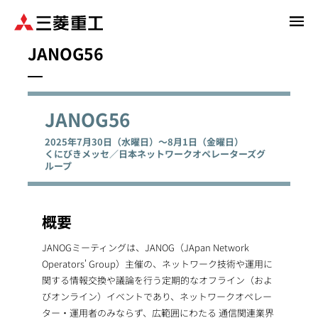
メ
イ
JANOG56
ン
コ
ン
テ
JANOG56
ン
ツ
2025年7月30日（水曜日）～8月1日（金曜日）
に
くにびきメッセ／日本ネットワークオペレーターズグ
ループ
移
動
概要
JANOGミーティングは、JANOG（JApan Network
Operators' Group）主催の、ネットワーク技術や運用に
関する情報交換や議論を行う定期的なオフライン（およ
びオンライン）イベントであり、ネットワークオペレー
ター・運用者のみならず、広範囲にわたる 通信関連業界