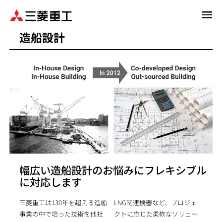
メ
イ
造船設計
ン
コ
ン
テ
ン
ツ
に
移
動
幅広い造船設計のお悩みにフレキシブル
に対応します
三菱重工は130年を超える造船
LNG関連機器など、プロジェ
事業の中で培った技術を他社
クトに応じた柔軟なソリュー