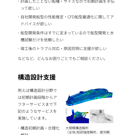
計画したことない船種・サイズなので初期計画を手伝
って欲しい
自社開発船型の性能推定・CFD船型最適化に関してア
ドバイスが欲しい
船型開発条件はすでに定まっているので船型開発と水
槽試験だけを依頼したい
竣工後のトラブル対応・原因究明に支援が欲しい
などなど、どんなお困りごとでもご相談ください。
構造設計支援
例えば構造設計分野で
は初期計画段階からア
フターサービスまで下
記のようなサービスを
実施しています。
構造初期計画・合理化
大規模構造解析
（全体/局部強度解析、疲労解
検討