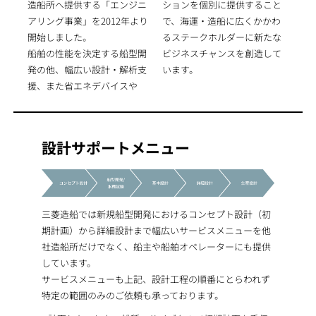
造船所へ提供する「エンジニ
ションを個別に提供すること
アリング事業」を2012年より
で、海運・造船に広くかかわ
開始しました。
るステークホルダーに新たな
船舶の性能を決定する船型開
ビジネスチャンスを創造して
発の他、幅広い設計・解析支
います。
援、また省エネデバイスや
設計サポートメニュー
三菱造船では新規船型開発におけるコンセプト設計（初
期計画）から詳細設計まで幅広いサービスメニューを他
社造船所だけでなく、船主や船舶オペレーターにも提供
しています。
サービスメニューも上記、設計工程の順番にとらわれず
特定の範囲のみのご依頼も承っております。