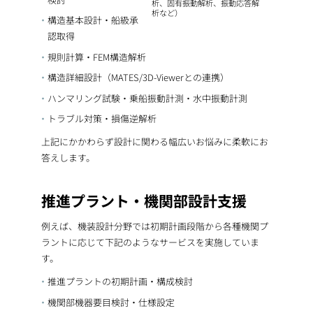
析、固有振動解析、振動応答解
析など）
構造基本設計・船級承
認取得
規則計算・FEM構造解析
構造詳細設計（MATES/3D-Viewerとの連携）
ハンマリング試験・乗船振動計測・水中振動計測
トラブル対策・損傷逆解析
上記にかかわらず設計に関わる幅広いお悩みに柔軟にお
答えします。
推進プラント・機関部設計支援
例えば、機装設計分野では初期計画段階から各種機関プ
ラントに応じて下記のようなサービスを実施していま
す。
推進プラントの初期計画・構成検討
機関部機器要目検討・仕様設定