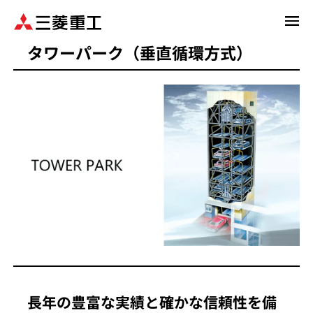
メ
イ
タワーパーク（垂直循環方式）
ン
コ
ン
テ
ン
ツ
に
移
動
長年の豊富な実績と確かな信頼性を備