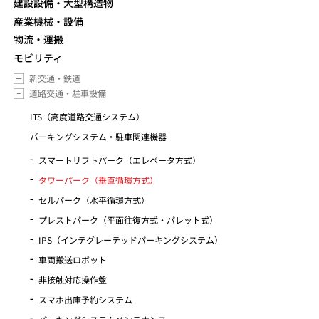
建設設備・大型構造物
産業機械・設備
物流・運搬
モビリティ
新交通・鉄道
道路交通・駐車設備
ITS（高度道路交通システム）
パーキングシステム・駐車関連機器
スマートリフトパーク（エレベータ方式）
タワーパーク（垂直循環方式）
セルパーク（水平循環方式）
プレストパーク（平面往復方式・パレット式）
IPS（インテグレーテッドパーキングシステム）
車両搬送ロボット
非接触対応操作盤
スマホ出庫予約システム