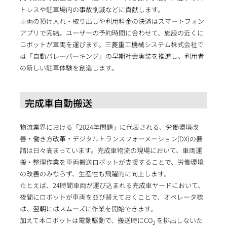
トレスや駐車場内の事故削減などに貢献します。
車両の預け入れ・取り出しや利用料金の決済はスマートフォン
アプリで完結。ユーザーの予約時間に合わせて、施設の近くに
ロボットが車両を運びます。三菱重工機械システム株式会社で
は「自動バレーパーキング」の早期社会実装を推進し、利用者
の新しい駐車体験を創造します。
完成車自動搬送
物流業界における「2024年問題」に代表される、労働環境改
善・働き方改革・デジタルトランスフォーメーション(DX)の要
請は日々高まっています。完成車物流の現場において、車両運
搬・整理作業を車両搬送ロボットが支援することで、労働環境
の改善のみならず、生産性も飛躍的に向上します。
たとえば、24時間車両が運び込まれる完成車ヤードにおいて、
夜間にロボットが車両を並び替えておくことで、オペレータ様
は、翌朝にはスムーズに作業を開始できます。
加えて本ロボットは電動駆動で、搬送時にCO
を排出しないた
2