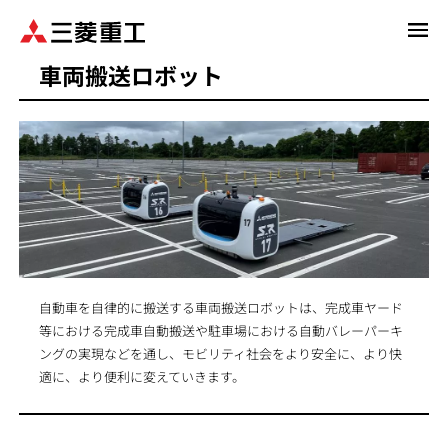
メ
イ
車両搬送ロボット
ン
コ
ン
テ
ン
ツ
に
移
動
自動車を自律的に搬送する車両搬送ロボットは、完成車ヤード
等における完成車自動搬送や駐車場における自動バレーパーキ
ングの実現などを通し、モビリティ社会をより安全に、より快
適に、より便利に変えていきます。