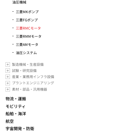
油圧機械
三菱MKポンプ
三菱FGポンプ
三菱RMCモータ
三菱RMMモータ
三菱AMモータ
油圧システム
製造機械・生産設備
試験・研究設備
産業・業務用インフラ設備
プラントエンジニアリング
素材・部品・汎用機器
物流・運搬
モビリティ
船舶・海洋
航空
宇宙開発・防衛