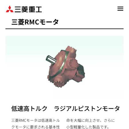
メ
イ
三菱RMCモータ
ン
コ
ン
テ
ン
ツ
に
移
動
低速高トルク ラジアルピストンモータ
三菱RMCモータは低速高トル
命を大幅に向上させ、さらに
クモータに要求される基本性
小型軽量化した製品です。