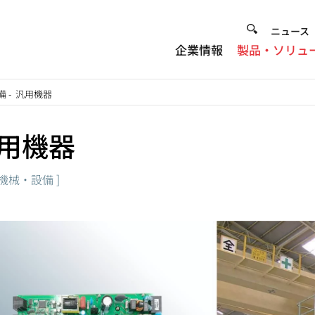
Heade
ニュース
企業情報
製品・ソリュ
Menu
備
-
汎用機器
用機器
]
機械・設備