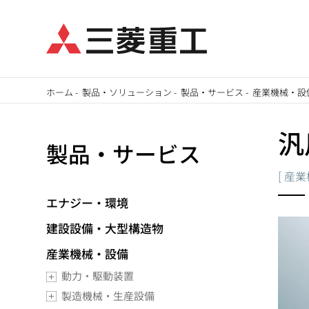
メ
ホーム
-
製品・ソリューション
-
製品・サービス
-
産業機械・設
イ
パ
ン
汎
製品・サービス
ン
コ
ン
[
産業
く
テ
エナジー・環境
ず
ン
建設設備・大型構造物
ツ
に
産業機械・設備
移
動力・駆動装置
動
製造機械・生産設備